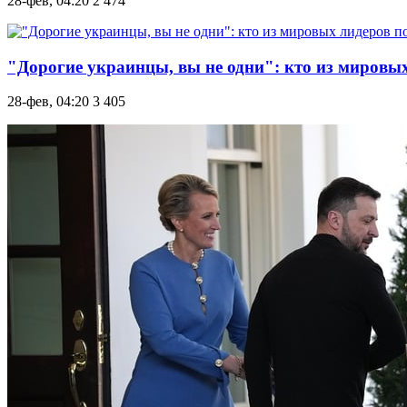
28-фев, 04:20
2 474
"Дорогие украинцы, вы не одни": кто из мировых
28-фев, 04:20
3 405