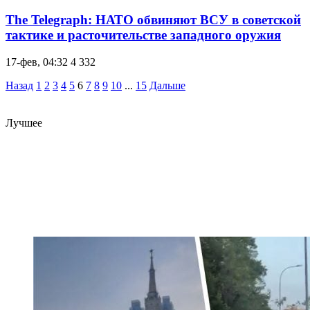
The Telegraph: НАТО обвиняют ВСУ в советской
тактике и расточительстве западного оружия
17-фев, 04:32
4 332
Назад
1
2
3
4
5
6
7
8
9
10
...
15
Дальше
Лучшее