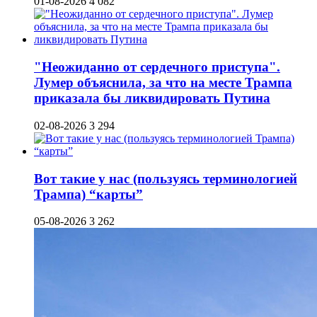
01-08-2026
4 082
"Неожиданно от сердечного приступа".
Лумер объяснила, за что на месте Трампа
приказала бы ликвидировать Путина
02-08-2026
3 294
Вот такие у нас (пользуясь терминологией
Трампа) “карты”
05-08-2026
3 262