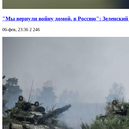
"Мы вернули войну домой, в Россию": Зеленский 
06-фев, 23:36
2 246