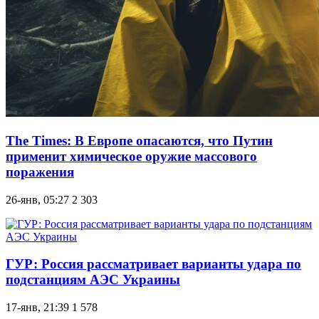
The Times: В Европе опасаются, что Путин
применит химическое оружие массового
поражения
26-янв, 05:27
2 303
ГУР: Россия рассматривает варианты удара по
подстанциям АЭС Украины
17-янв, 21:39
1 578