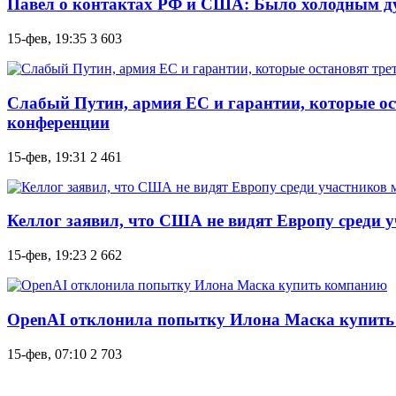
Павел о контактах РФ и США: Было холодным ду
15-фев, 19:35
3 603
Слабый Путин, армия ЕС и гарантии, которые ос
конференции
15-фев, 19:31
2 461
Келлог заявил, что США не видят Европу среди 
15-фев, 19:23
2 662
OpenAI отклонила попытку Илона Маска купит
15-фев, 07:10
2 703