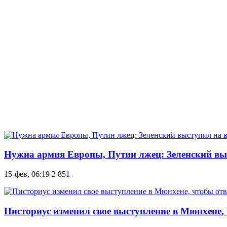
Нужна армия Европы, Путин лжец: Зеленский вы
15-фев, 06:19
2 851
Писториус изменил свое выступление в Мюнхене,