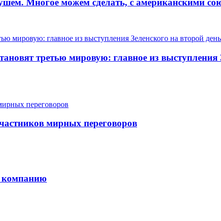
шем. Многое можем сделать, с американскими сою
тановят третью мировую: главное из выступления
участников мирных переговоров
ь компанию