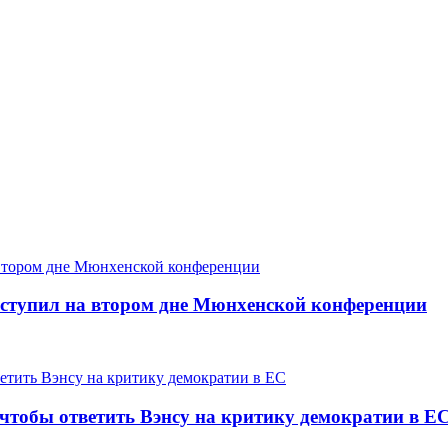
ступил на втором дне Мюнхенской конференции
 чтобы ответить Вэнсу на критику демократии в Е