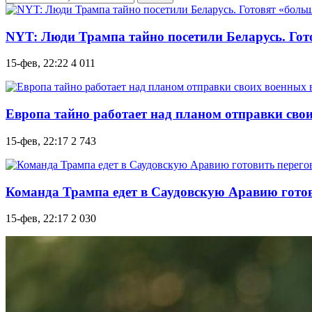
NYT: Люди Трампа тайно посетили Беларусь. Гот
15-фев, 22:22
4 011
Европа тайно работает над планом отправки свои
15-фев, 22:17
2 743
Команда Трампа едет в Саудовскую Аравию готови
15-фев, 22:17
2 030