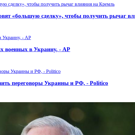
овят «большую сделку», чтобы получить рычаг в
х военных в Украину, - AP
ть переговоры Украины и РФ, - Politico