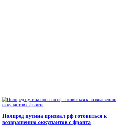
Полпред путина призвал рф готовиться к
возвращению оккупантов с фронта