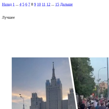
Назад
1
...
4
5
6
7
8
9
10
11
12
...
15
Дальше
Лучшее