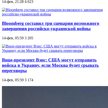
14-фев, 21:28
4 623
Bloomberg составил три сценария возможного
завершения российско-украинской войны
14-фев, 05:59
3 205
Вице-президент Вэнс: США могут отправить
войска в Украину, если Москва будет срывать
переговоры
14-фев, 05:59
3 174