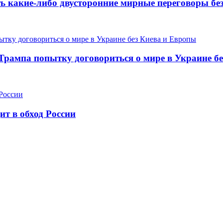
ть какие-либо двусторонние мирные переговоры без
 Трампа попытку договориться о мире в Украине б
ит в обход России