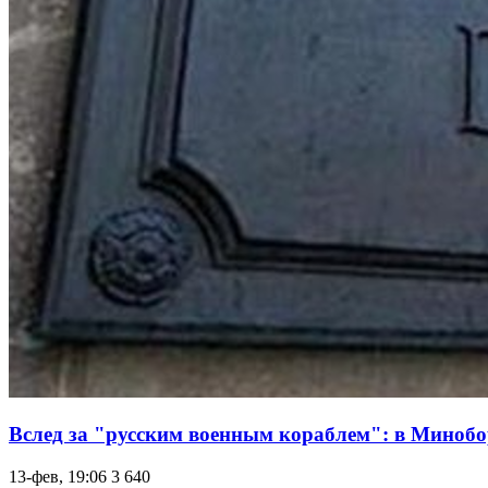
Вслед за "русским военным кораблем": в Мино
13-фев, 19:06
3 640