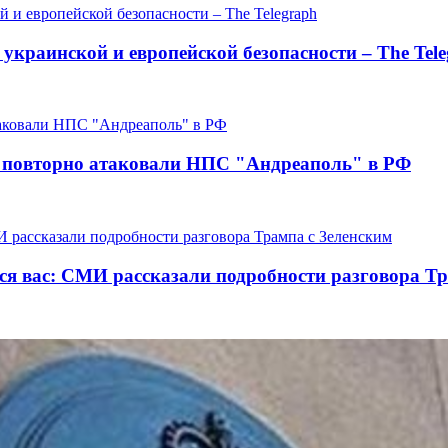
украинской и европейской безопасности – The Tel
 повторно атаковали НПС "Андреаполь" в РФ
ится вас: СМИ рассказали подробности разговора Т