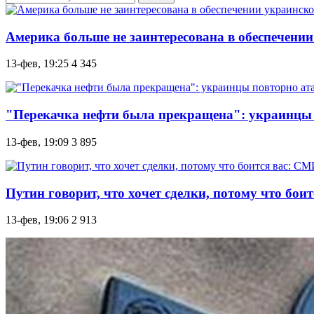
Америка больше не заинтересована в обеспечении 
13-фев, 19:25
4 345
"Перекачка нефти была прекращена": украинцы
13-фев, 19:09
3 895
Путин говорит, что хочет сделки, потому что бо
13-фев, 19:06
2 913