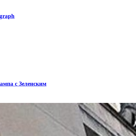
egraph
рампа с Зеленским