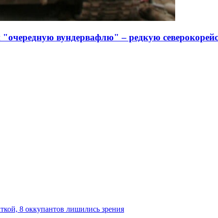
 "очередную вундервафлю" – редкую северокорей