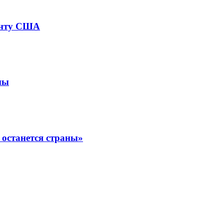
денту США
пы
 останется страны»