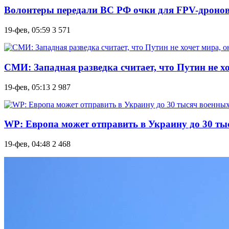
Волонтеры передали ВС РФ очки для FPV-дронов
19-фев, 05:59
3 571
СМИ: Западная разведка считает, что Путин не х
19-фев, 05:13
2 987
WP: Европа может отправить в Украину до 30 ты
19-фев, 04:48
2 468