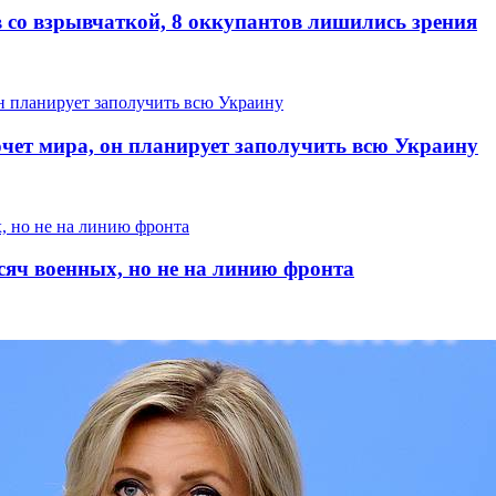
 со взрывчаткой, 8 оккупантов лишились зрения
очет мира, он планирует заполучить всю Украину
сяч военных, но не на линию фронта