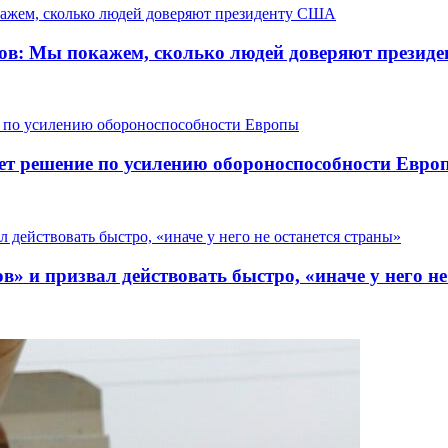
гов: Мы покажем, сколько людей доверяют прези
ет решение по усилению обороноспособности Евро
» и призвал действовать быстро, «иначе у него не