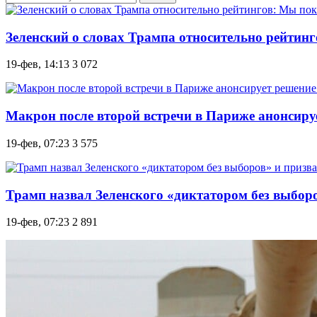
Зеленский о словах Трампа относительно рейтин
19-фев, 14:13
3 072
Макрон после второй встречи в Париже анонсиру
19-фев, 07:23
3 575
Трамп назвал Зеленского «диктатором без выборов
19-фев, 07:23
2 891