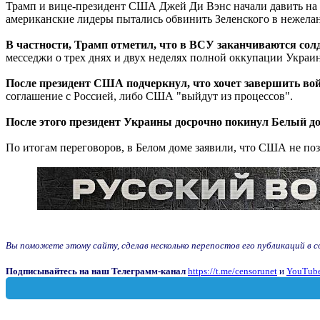
Трамп и вице-президент США Джей Ди Вэнс начали давить на 
американские лидеры пытались обвинить Зеленского в нежелан
В частности, Трамп отметил, что в ВСУ заканчиваются сол
месседжи о трех днях и двух неделях полной оккупации Украин
После президент США подчеркнул, что хочет завершить вой
соглашение с Россией, либо США "выйдут из процессов".
После этого президент Украины досрочно покинул Белый д
По итогам переговоров, в Белом доме заявили, что США не поз
Вы поможете этому сайту, сделав несколько перепостов его публикаций в соц
Подписывайтесь на наш Телеграмм-канал
https://t.me/censorunet
и
YouTube