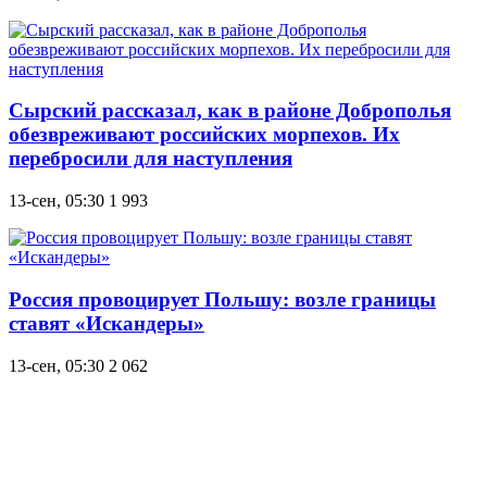
Сырский рассказал, как в районе Доброполья
обезвреживают российских морпехов. Их
перебросили для наступления
13-сен, 05:30
1 993
Россия провоцирует Польшу: возле границы
ставят «Искандеры»
13-сен, 05:30
2 062