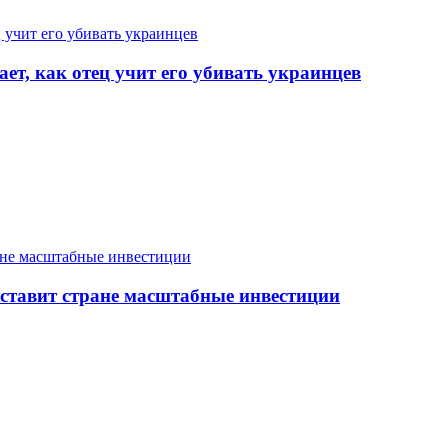
т, как отец учит его убивать украинцев
оставит стране масштабные инвестиции