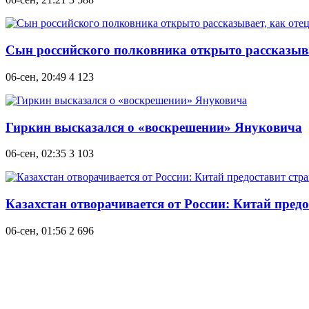
Сын российского полковника открыто рассказывае
06-сен, 20:49
4 123
Гиркин высказался о «воскрешении» Януковича
06-сен, 02:35
3 103
Казахстан отворачивается от России: Китай пред
06-сен, 01:56
2 696