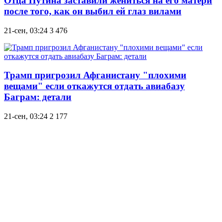
Отца Путина заставили жениться на его матери
после того, как он выбил ей глаз вилами
21-сен, 03:24
3 476
Трамп пригрозил Афганистану "плохими
вещами" если откажутся отдать авиабазу
Баграм: детали
21-сен, 03:24
2 177