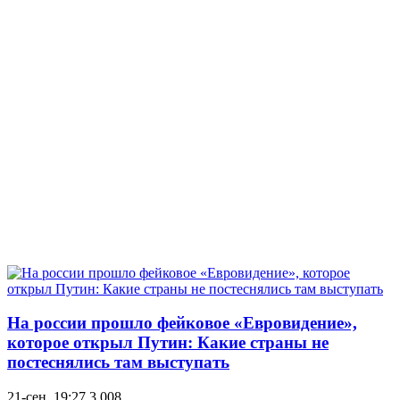
На россии прошло фейковое «Евровидение»,
которое открыл Путин: Какие страны не
постеснялись там выступать
21-сен, 19:27
3 008