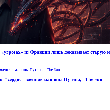
б «угрозах» из Франции лишь доказывает старую и
я "сердце" военной машины Путина, - The Sun