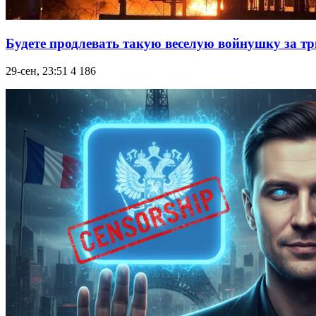
Будете продлевать такую веселую войнушку за тр
29-сен, 23:51
4 186