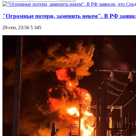
"Огромные потери, заменить некем". В РФ заяви
29-сен, 23:56
5 345