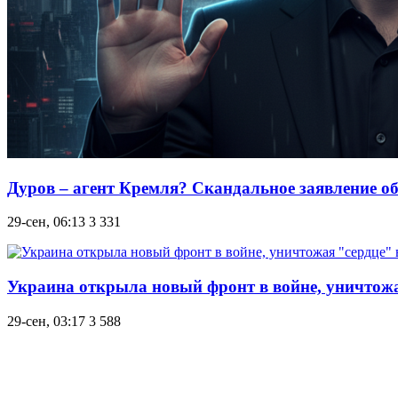
Дуров – агент Кремля? Скандальное заявление о
29-сен, 06:13
3 331
Украина открыла новый фронт в войне, уничтожа
29-сен, 03:17
3 588