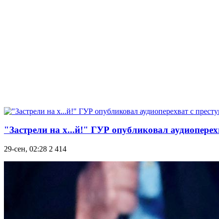
"Застрели на х...й!" ГУР опубликовал аудиопере
29-сен, 02:28
2 414