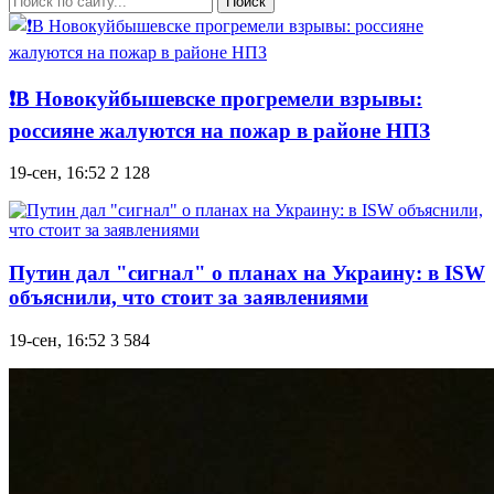
Поиск
❗️В Новокуйбышевске прогремели взрывы:
россияне жалуются на пожар в районе НПЗ
19-сен, 16:52
2 128
Путин дал "сигнал" о планах на Украину: в ISW
объяснили, что стоит за заявлениями
19-сен, 16:52
3 584