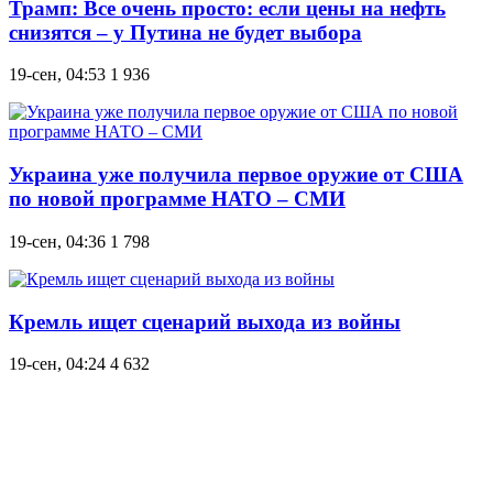
Трамп: Все очень просто: если цены на нефть
снизятся – у Путина не будет выбора
19-сен, 04:53
1 936
Украина уже получила первое оружие от США
по новой программе НАТО – СМИ
19-сен, 04:36
1 798
Кремль ищет сценарий выхода из войны
19-сен, 04:24
4 632