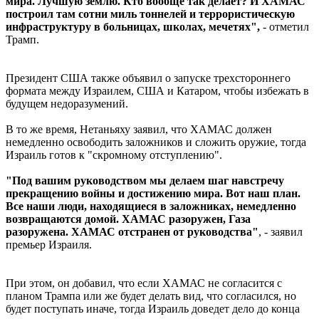
мира. Лучшую землю. Кто вообще так делает? И ХАМАС
построил там сотни миль тоннелей и террористическую
инфраструктуру в больницах, школах, мечетях",
- отметил
Трамп.
Президент США также объявил о запуске трехстороннего
формата между Израилем, США и Катаром, чтобы избежать в
будущем недоразумений.
В то же время, Нетаньяху заявил, что ХАМАС должен
немедленно освободить заложников и сложить оружие, тогда
Израиль готов к "скромному отступлению".
"Под вашим руководством мы делаем шаг навстречу
прекращению войны и достижению мира. Вот наш план.
Все наши люди, находящиеся в заложниках, немедленно
возвращаются домой. ХАМАС разоружен, Газа
разоружена. ХАМАС отстранен от руководства"
, - заявил
премьер Израиля.
При этом, он добавил, что если ХАМАС не согласится с
планом Трампа или же будет делать вид, что согласился, но
будет поступать иначе, тогда Израиль доведет дело до конца