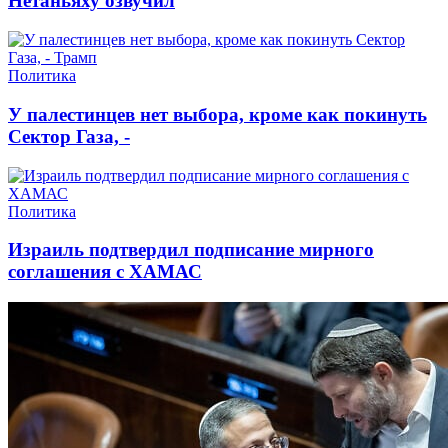
Нетаньяху озвучил
Политика
У палестинцев нет выбора, кроме как покинуть
Сектор Газа, -
Политика
Израиль подтвердил подписание мирного
соглашения с ХАМАС