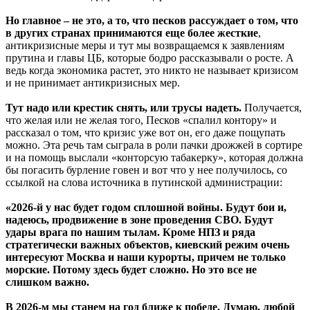
Но главное – не это, а то, что песков рассуждает о том, что
в других странах принимаются еще более жесткие
,
антикризисные меры и тут мы возвращаемся к заявлениям
прутина и главы ЦБ, которые бодро рассказывали о росте. А
ведь когда экономика растет, это никто не называет кризисом
и не принимает антикризисных мер.
Тут надо или крестик снять, или трусы надеть.
Получается,
что желая или не желая того, Песков «спалил контору» и
рассказал о том, что кризис уже вот он, его даже пощупать
можно. Эта речь там сыграла в роли пачки дрожжей в сортире
и на помощь выслали «конторсую табакерку», которая должна
бы погасить бурление говен и вот что у нее получилось, со
ссылкой на слова источника в путинской администрации:
«2026-й у нас будет годом сплошной войны. Будут бои и,
надеюсь, продвижение в зоне проведения СВО. Будут
удары врага по нашим тылам. Кроме НПЗ и ряда
стратегически важных объектов, киевский режим очень
интересуют Москва и наши курорты, причем не только
морские. Потому здесь будет сложно. Но это все не
слишком важно.
В 2026-м мы станем на год ближе к победе. Думаю, любой