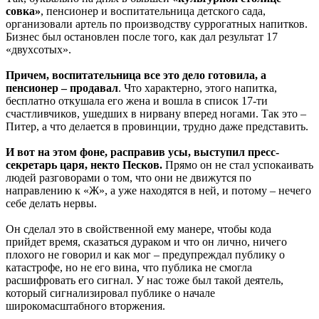
совка»
, пенсионер и воспитательница детского сада,
организовали артель по производству суррогатных напитков.
Бизнес был остановлен после того, как дал результат 17
«двухсотых».
Причем, воспитательница все это дело готовила, а
пенсионер – продавал
. Что характерно, этого напитка,
бесплатно откушала его жена и вошла в список 17-ти
счастливчиков, ушедших в нирвану вперед ногами. Так это –
Питер, а что делается в провинции, трудно даже представить.
И вот на этом фоне, расправив усы, выступил пресс-
секретарь царя, некто Песков.
Прямо он не стал успокаивать
людей разговорами о том, что они не движутся по
направлению к «Ж», а уже находятся в ней, и потому – нечего
себе делать нервы.
Он сделал это в свойственной ему манере, чтобы кода
прийдет время, сказаться дураком и что он лично, ничего
плохого не говорил и как мог – предупреждал публику о
катастрофе, но не его вина, что публика не смогла
расшифровать его сигнал. У нас тоже был такой деятель,
который сигнализировал публике о начале
широкомасштабного вторжения.