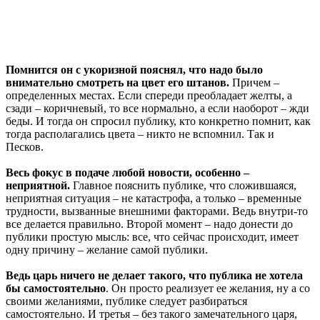
Помнится он с укоризной пояснял, что надо было
внимательно смотреть на цвет его штанов.
Причем –
определенных местах. Если спереди преобладает желты, а
сзади – коричневый, то все нормально, а если наоборот – жди
беды. И тогда он спросил публику, кто конкретно помнит, как
тогда располагались цвета – никто не вспомнил. Так и
Песков.
Весь фокус в подаче любой новости, особенно –
неприятной.
Главное пояснить публике, что сложившаяся,
неприятная ситуация – не катастрофа, а только – временные
трудности, вызванные внешними факторами. Ведь внутри-то
все делается правильно. Второй момент – надо донести до
публики простую мысль: все, что сейчас происходит, имеет
одну причину – желание самой публики.
Ведь царь ничего не делает такого, что публика не хотела
бы самостоятельно
. Он просто реализует ее желания, ну а со
своими желаниями, публике следует разбираться
самостоятельно. И третья – без такого замечательного царя,