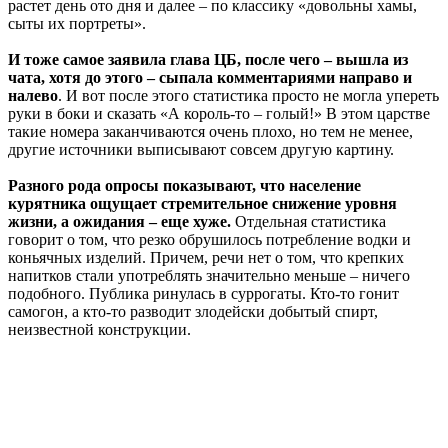
растет день ото дня и далее – по классику «довольны хамы,
сыты их портреты».
И тоже самое заявила глава ЦБ, после чего – вышла из
чата, хотя до этого – сыпала комментариями направо и
налево
. И вот после этого статистика просто не могла упереть
руки в боки и сказать «А король-то – голый!» В этом царстве
такие номера заканчиваются очень плохо, но тем не менее,
другие источники выписывают совсем другую картину.
Разного рода опросы показывают, что население
курятника ощущает стремительное снижение уровня
жизни, а ожидания – еще хуже.
Отдельная статистика
говорит о том, что резко обрушилось потребление водки и
коньячных изделий. Причем, речи нет о том, что крепких
напитков стали употреблять значительно меньше – ничего
подобного. Публика ринулась в суррогаты. Кто-то гонит
самогон, а кто-то разводит злодейски добытый спирт,
неизвестной конструкции.