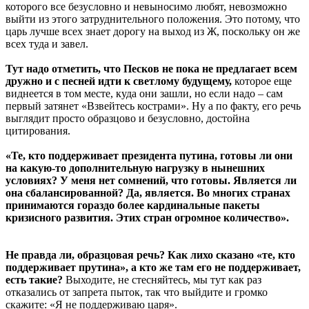
которого все безусловно и невыносимо любят, невозможно
выйти из этого затруднительного положения. Это потому, что
царь лучше всех знает дорогу на выход из Ж, поскольку он же
всех туда и завел.
Тут надо отметить, что Песков не пока не предлагает всем
дружно и с песней идти к светлому будущему,
которое еще
виднеется в том месте, куда они зашли, но если надо – сам
первый затянет «Взвейтесь кострами». Ну а по факту, его речь
выглядит просто образцово и безусловно, достойна
цитирования.
«Те, кто поддерживает президента путина, готовы ли они
на какую-то дополнительную нагрузку в нынешних
условиях? У меня нет сомнений, что готовы. Является ли
она сбалансированной? Да, является. Во многих странах
принимаются гораздо более кардинальные пакеты
кризисного развития. Этих стран огромное количество».
Не правда ли, образцовая речь? Как лихо сказано «те, кто
поддерживает прутина», а кто же там его не поддерживает,
есть такие?
Выходите, не стесняйтесь, мы тут как раз
отказались от запрета пыток, так что выйдите и громко
скажите: «Я не поддерживаю царя».