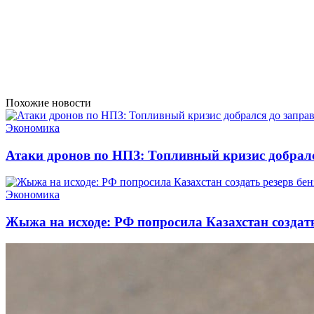
Похожие новости
Экономика
Атаки дронов по НПЗ: Топливный кризис добралс
Экономика
Жыжа на исходе: РФ попросила Казахстан создать