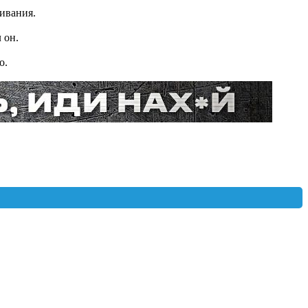
ивания.
л он.
о.