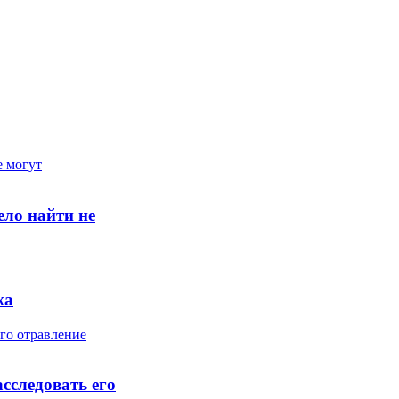
ело найти не
жа
сследовать его