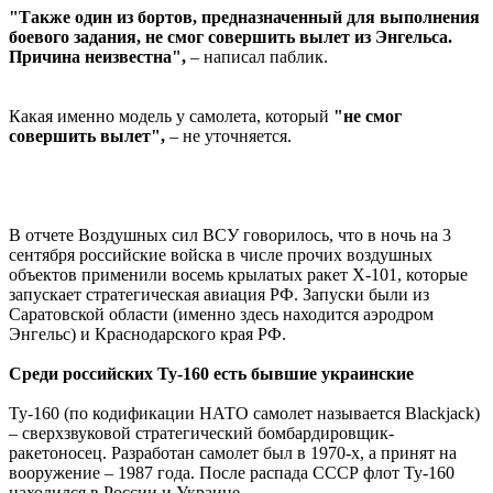
"Также один из бортов, предназначенный для выполнения
боевого задания, не смог совершить вылет из Энгельса.
Причина неизвестна",
– написал паблик.
Какая именно модель у самолета, который
"не смог
совершить вылет",
– не уточняется.
В отчете Воздушных сил ВСУ говорилось, что в ночь на 3
сентября российские войска в числе прочих воздушных
объектов применили восемь крылатых ракет X-101, которые
запускает стратегическая авиация РФ. Запуски были из
Саратовской области (именно здесь находится аэродром
Энгельс) и Краснодарского края РФ.
Среди российских Ту-160 есть бывшие украинские
Ту-160 (по кодификации НАТО самолет называется Blackjack)
– сверхзвуковой стратегический бомбардировщик-
ракетоносец. Разработан самолет был в 1970-х, а принят на
вооружение – 1987 года. После распада СССР флот Ту-160
находился в России и Украине.