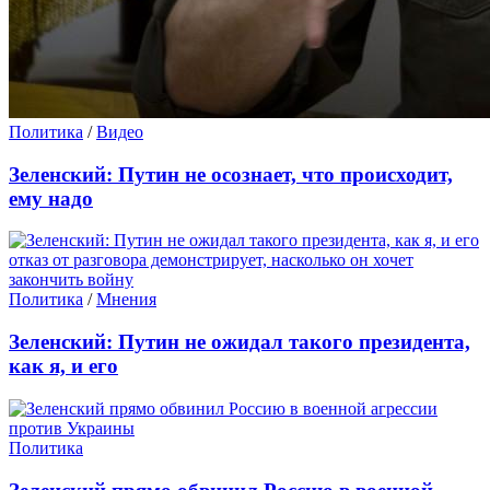
Политика
/
Видео
Зеленский: Путин не осознает, что происходит,
ему надо
Политика
/
Мнения
Зеленский: Путин не ожидал такого президента,
как я, и его
Политика