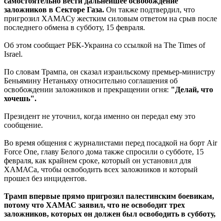
самостоятельно вести дальнейшее освобождение
заложников в Секторе Газа.
Он также подтвердил, что
пригрозил ХАМАСу жестким силовым ответом на срыв после
последнего обмена в субботу, 15 февраля.
Об этом сообщает РБК-Украина со ссылкой на The Times of
Israel.
По словам Трампа, он сказал израильскому премьер-министру
Беньямину Нетаньяху относительно соглашения об
освобождении заложников и прекращении огня:
"Делай, что
хочешь".
Президент не уточнил, когда именно он передал ему это
сообщение.
Во время общения с журналистами перед посадкой на борт Air
Force One, главу Белого дома также спросили о субботе, 15
февраля, как крайнем сроке, который он установил для
ХАМАСа, чтобы освободить всех заложников и который
прошел без инцидентов.
Трамп впервые прямо пригрозил палестинским боевикам,
потому что ХАМАС заявил, что не освободит трех
заложников, которых он должен был освободить в субботу,