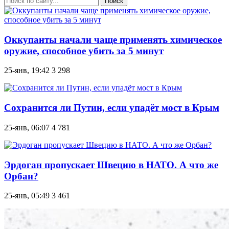
Поиск
Оккупанты начали чаще применять химическое
оружие, способное убить за 5 минут
25-янв, 19:42
3 298
Сохранится ли Путин, если упадёт мост в Крым
25-янв, 06:07
4 781
Эрдоган пропускает Швецию в НАТО. А что же
Орбан?
25-янв, 05:49
3 461