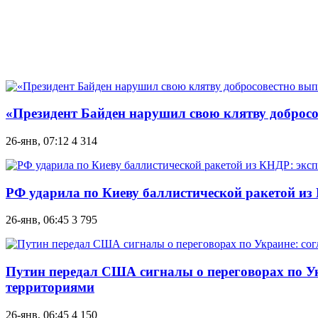
«Президент Байден нарушил свою клятву добро
26-янв, 07:12
4 314
РФ ударила по Киеву баллистической ракетой и
26-янв, 06:45
3 795
Путин передал США сигналы о переговорах по Ук
территориями
26-янв, 06:45
4 150