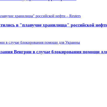
тились в "плавучие хранилища" российской нефти
зания Венгрии в случае блокирования помощи д