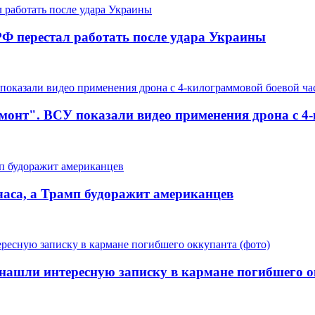
Ф перестал работать после удара Украины
онт". ВСУ показали видео применения дрона с 4
часа, а Трамп будоражит американцев
нашли интересную записку в кармане погибшего о