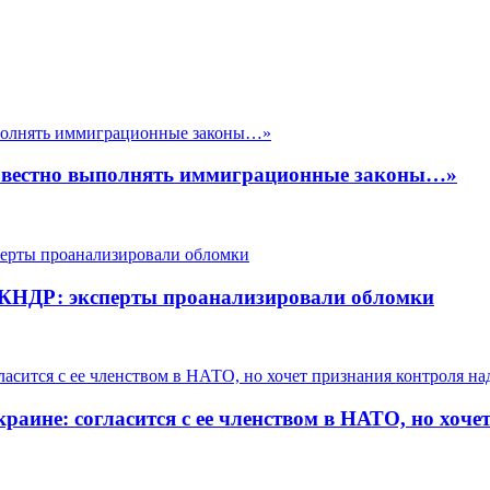
совестно выполнять иммиграционные законы…»
з КНДР: эксперты проанализировали обломки
раине: согласится с ее членством в НАТО, но хоч