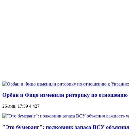
Орбан и Фицо изменили риторику по отношению 
26-янв, 17:39
4 427
"Это бумеранг": полковник запаса ВСУ объяснил