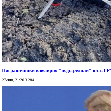
Пограничники ювелирно "подстрелили" пять FP
27-янв, 21:26
3 284