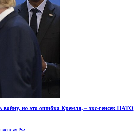
 войну, но это ошибка Кремля, – экс-генсек НАТО