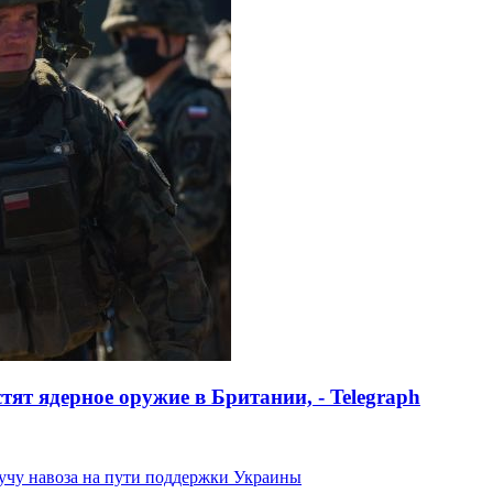
тят ядерное оружие в Британии, - Telegraph