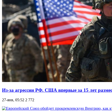
Из-за агрессии РФ. США впервые за 15 лет размес
27-янв, 05:52
2 772