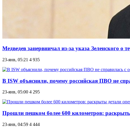
Медведев занервничал из-за указа Зеленского о 
23-янв, 05:21
4 935
В ISW объяснили, почему российская ПВО не спр
23-янв, 05:00
4 295
Прошли пешком более 600 километров: раскрыты
23-янв, 04:59
4 444