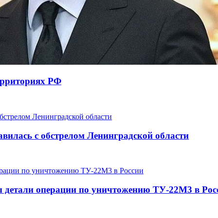
территориях РФ
авилась с обстрелом Ленинградской области
 детали операции по уничтожению ТУ-22М3 в Рос