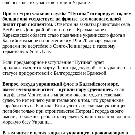
ещё нескольких участков земли в Украине.
При этом ритуальная служба “Путина” игнорирует то, чем
больше она усердствует на фронте, тем основательней
пилит гроб с клиентом.
Ответом на захваты рашистами села
Весёлое в Донецкой области и села Крахмальное в
Харьковской области стало появление украинского флота в
Балтийском море и нанесение им 19 и 20 января ударов
дронами по нефтебазе в Свято-Ленинграде и газовому
терминалу в Усть-Луге.
Если предвыборное наступление “Путина” будет
продолжаться, то к марту Ленинградскую область уравняют в
статусе прифронтовой с Белгородской и Брянской.
Вопрос, откуда украинский флот в Балтийском море,
имеет очевидный ответ – купили пару судёнышек.
Если
под флагом Монголии в мировом океане ходят несколько
суден, то нет ничего удивительного в том, что украинские
корабли есть на Балтике. Если учесть то, сколько украинцев
погибли только при строительстве Петром I города своего
имени, то можно требовать передачи Кронштадта под военно-
морскую базу Украины.
В том числе в целях защиты украинцев, проживающих в