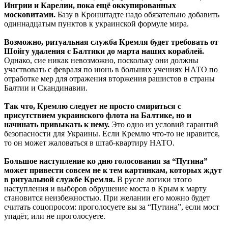
Ингрии и Карелии, пока ещё оккупированных
московитами.
Базу в Кронштадте надо обязательно добавить
одиннадцатым пунктов к украинской формуле мира.
Возможно, ритуальная служба Кремля будет требовать от
Шойгу удаления с Балтики до марта наших кораблей.
Однако, сие никак невозможно, поскольку они должны
участвовать с февраля по июнь в больших учениях НАТО по
отработке мер для отражения вторжения рашистов в страны
Балтии и Скандинавии.
Так что, Кремлю следует не просто смириться с
присутствием украинского флота на Балтике, но и
начинать привыкать к нему.
Это одно из условий гарантий
безопасности для Украины. Если Кремлю что-то не нравится,
то он может жаловаться в штаб-квартиру НАТО.
Большое наступление ко дню голосования за “Путина”
может привести совсем не к тем картинкам, которых ждут
в ритуальной службе Кремля.
В русле логики этого
наступления и выборов обрушение моста в Крым к марту
становится неизбежностью. При желании его можно будет
считать соцопросом: проголосуете вы за “Путина”, если мост
упадёт, или не проголосуете.