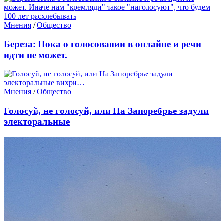
Мнения
/
Общество
Береза: Пока о голосовании в онлайне и речи
идти не может.
Мнения
/
Общество
Голосуй, не голосуй, или На Запоребрье задули
электоральные