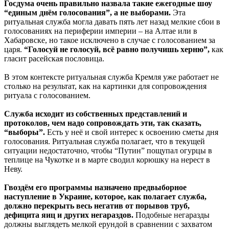
Госдума очень правильно назвала такие ежегодные шоу
“единым днём голосования”, а не выборами.
Эта
ритуальная служба могла давать пять лет назад мелкие сбои в
голосованиях на периферии империи – на Алтае или в
Хабаровске, но такое исключено в случае с голосованием за
царя.
“Голосуй не голосуй, всё равно получишь херню”,
как
гласит расейская пословица.
В этом контексте ритуальная служба Кремля уже работает не
столько на результат, как на картинки для сопровождения
ритуала с голосованием.
Служба исходит из собственных представлений и
протоколов, чем надо сопровождать эти, так сказать,
“выборы”.
Есть у неё и свой интерес к освоению сметы дня
голосования. Ритуальная служба полагает, что в текущей
ситуации недостаточно, чтобы “Путин” пощупал огурцы в
теплице на Чукотке и в марте сводил корюшку на нерест в
Неву.
Гвоздём его программы назначено предвыборное
наступление в Украине, которое, как полагает служба,
должно перекрыть весь негатив от порывов труб,
дефицита яиц и других негараздов.
Подобные негаразды
должны выглядеть мелкой ерундой в сравнении с захватом