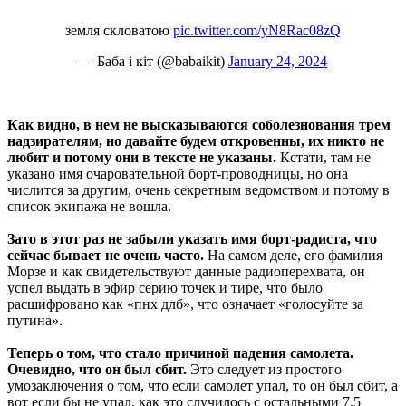
земля скловатою
pic.twitter.com/yN8Rac08zQ
— Баба і кіт (@babaikit)
January 24, 2024
Как видно, в нем не высказываются соболезнования трем
надзирателям, но давайте будем откровенны, их никто не
любит и потому они в тексте не указаны.
Кстати, там не
указано имя очаровательной борт-проводницы, но она
числится за другим, очень секретным ведомством и потому в
список экипажа не вошла.
Зато в этот раз не забыли указать имя борт-радиста, что
сейчас бывает не очень часто.
На самом деле, его фамилия
Морзе и как свидетельствуют данные радиоперехвата, он
успел выдать в эфир серию точек и тире, что было
расшифровано как «пнх длб», что означает «голосуйте за
путина».
Теперь о том, что стало причиной падения самолета.
Очевидно, что он был сбит.
Это следует из простого
умозаключения о том, что если самолет упал, то он был сбит, а
вот если бы не упал, как это случилось с остальными 7,5