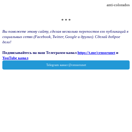
anti-colorados
* * *
Вы поможете этому сайту, сделав несколько перепостов его публикаций в
социальных сетях (Facebook, Twitter, Google и других). Сделай доброе
дело!
Подписывайтесь на наш Телеграмм-канал
https://t.me/censorunet
и
YouTube канал