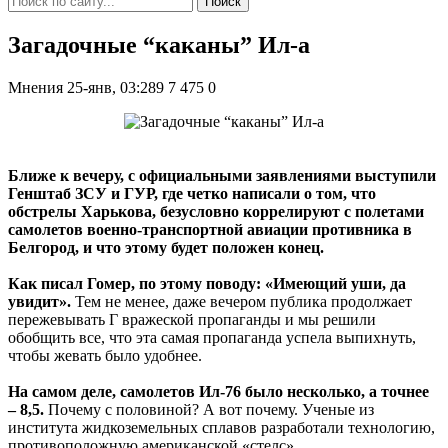
Поиск
Загадочные “каканы” Ил-а
Мнения
25-янв, 03:289
7 475
0
Ближе к вечеру, с официальными заявлениями выступили
Генштаб ЗСУ и ГУР, где четко написали о том, что
обстрелы Харькова, безусловно коррелируют с полетами
самолетов военно-транспортной авиации противника в
Белгород, и что этому будет положен конец.
Как писал Гомер, по этому поводу: «Имеющий уши, да
увидит».
Тем не менее, даже вечером публика продолжает
пережевывать Г вражеской пропаганды и мы решили
обобщить все, что эта самая пропаганда успела выпихнуть,
чтобы жевать было удобнее.
На самом деле, самолетов Ил-76 было несколько, а точнее
– 8,5.
Почему с половиной? А вот почему. Ученые из
института жидкоземельных сплавов разработали технологию,
противоположную американской «стелс».