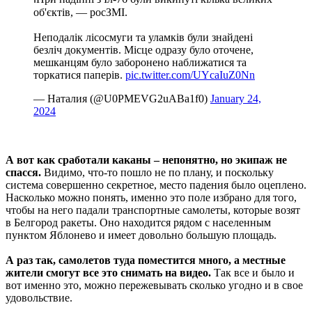
об'єктів, — росЗМІ.
Неподалік лісосмуги та уламків були знайдені
безліч документів. Місце одразу було оточене,
мешканцям було заборонено наближатися та
торкатися паперів.
pic.twitter.com/UYcaIuZ0Nn
— Наталия (@U0PMEVG2uABa1f0)
January 24,
2024
А вот как сработали каканы – непонятно, но экипаж не
спасся.
Видимо, что-то пошло не по плану, и поскольку
система совершенно секретное, место падения было оцеплено.
Насколько можно понять, именно это поле избрано для того,
чтобы на него падали транспортные самолеты, которые возят
в Белгород ракеты. Оно находится рядом с населенным
пунктом Яблонево и имеет довольно большую площадь.
А раз так, самолетов туда поместится много, а местные
жители смогут все это снимать на видео.
Так все и было и
вот именно это, можно пережевывать сколько угодно и в свое
удовольствие.