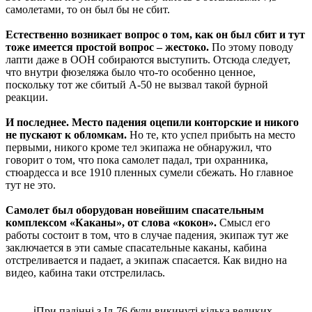
самолетами, то он был бы не сбит.
Естественно возникает вопрос о том, как он был сбит и тут
тоже имеется простой вопрос – жестоко.
По этому поводу
лапти даже в ООН собираются выступить. Отсюда следует,
что внутри фюзеляжа было что-то особенно ценное,
поскольку тот же сбитый А-50 не вызвал такой бурной
реакции.
И последнее. Место падения оцепили конторские и никого
не пускают к обломкам.
Но те, кто успел прибыть на место
первыми, никого кроме тел экипажа не обнаружил, что
говорит о том, что пока самолет падал, три охранника,
стюардесса и все 1910 пленных сумели сбежать. Но главное
тут не это.
Самолет был оборудован новейшим спасательным
комплексом «Каканы», от слова «кокон».
Смысл его
работы состоит в том, что в случае падения, экипаж тут же
заключается в эти самые спасательные каканы, кабина
отстреливается и падает, а экипаж спасается. Как видно на
видео, кабина таки отстрелилась.
ℹ️При падінні з Іл-76 були викинуті кілька великих