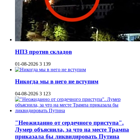
НПЗ против складов
01-08-2026
3 139
Никогда мы в него не вступим
04-08-2026
3 123
"Неожиданно от сердечного приступа".
Лумер объяснила, за что на месте Трампа
приказала бы ликвидировать Путина