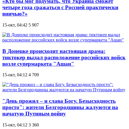
«Кто бы мог подумать, что Украина сможет
четыре года сражаться с Россией практически
вничью?»
15-окт, 04:42
5 907
В Донецке происходит настоящая драма:
тиктокер выдал расположение российских войск
возле супермаркета "Ашан"
15-окт, 04:12
4 709
"День прожил – и слава Богу. Безысходность
просто": жители Белгородщины жалуются на
начатую Путиным войну
15-окт, 04:12
3 360