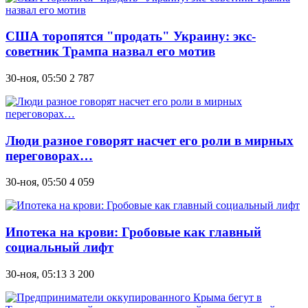
CША торопятся "продать" Украину: экс-
советник Трампа назвал его мотив
30-ноя, 05:50
2 787
Люди разное говорят насчет его роли в мирных
переговорах…
30-ноя, 05:50
4 059
Ипотека на крови: Гробовые как главный
социальный лифт
30-ноя, 05:13
3 200