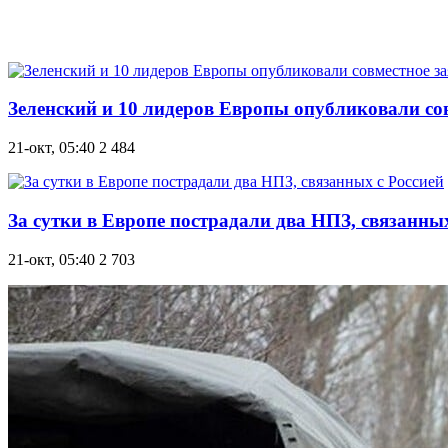
Зеленский и 10 лидеров Европы опубликовали сов
21-окт, 05:40
2 484
За сутки в Европе пострадали два НПЗ, связанных
21-окт, 05:40
2 703