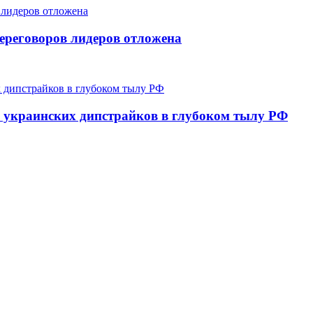
ереговоров лидеров отложена
и украинских дипстрайков в глубоком тылу РФ