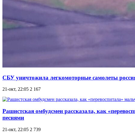
СБУ уничтожила легкомоторные самолеты россия
21-окт, 22:05
2 167
Рашистская омбудсмен рассказала, как «перевос
песнями
21-окт, 22:05
2 739