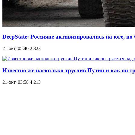
DeepState: Россияне активизировались на юге, 
21-окт, 05:40
2 323
Известно же насколько труслив Путин и как он тр
21-окт, 03:58
4 213