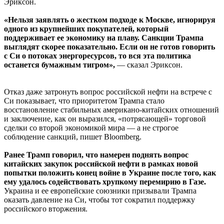
Эриксон.
«Нельзя заявлять о жестком подходе к Москве, игнорируя
одного из крупнейших покупателей, который
поддерживает ее экономику на плаву. Санкции Трампа
выглядят скорее показательно. Если он не готов говорить
с Си о потоках энергоресурсов, то вся эта политика
останется бумажным тигром»,
— сказал Эриксон.
Отказ даже затронуть вопрос российской нефти на встрече с
Си показывает, что приоритетом Трампа стало
восстановление стабильных американо-китайских отношений
и заключение, как он выразился, «потрясающей» торговой
сделки со второй экономикой мира — а не строгое
соблюдение санкций, пишет Bloomberg.
Ранее Трамп говорил, что намерен поднять вопрос
китайских закупок российской нефти в рамках новой
попытки положить конец войне в Украине после того, как
ему удалось содействовать хрупкому перемирию в Газе.
Украина и ее европейские союзники призывали Трампа
оказать давление на Си, чтобы тот сократил поддержку
российского вторжения.