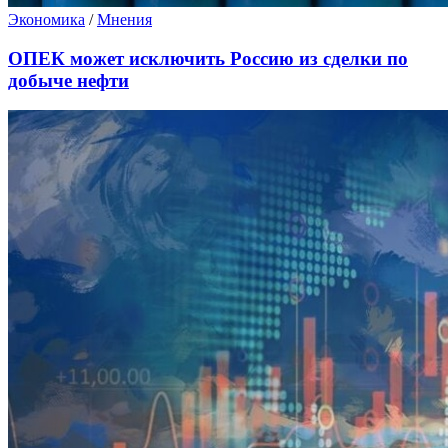
Экономика
/
Мнения
ОПЕК может исключить Россию из сделки по
добыче нефти