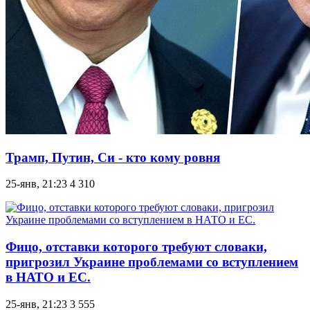
Трамп, Путин, Си - кто кому ровня
25-янв, 21:23
4 310
Фицо, отставки которого требуют словаки,
пригрозил Украине проблемами со вступлением
в НАТО и ЕС.
25-янв, 21:23
3 555