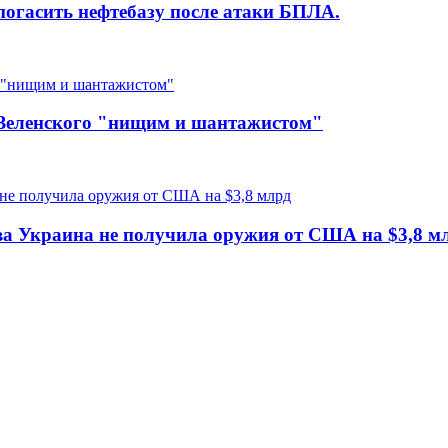
 погасить нефтебазу после атаки БПЛА.
 Зеленского "нищим и шантажистом"
ва Украина не получила оружия от США на $3,8 м