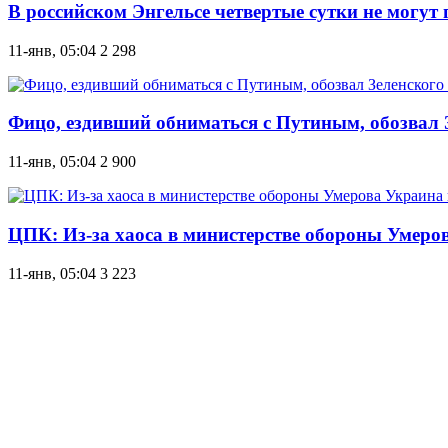
В российском Энгельсе четвертые сутки не могут
11-янв, 05:04
2 298
Фицо, ездивший обниматься с Путиным, обозвал
11-янв, 05:04
2 900
ЦПК: Из-за хаоса в министерстве обороны Умеро
11-янв, 05:04
3 223