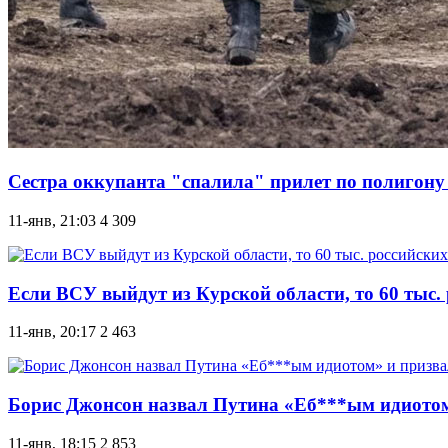
Cестра оккупанта "спалила" прилет по полигону 
11-янв, 21:03
4 309
Если ВСУ выйдут из Курской области, то 60 тыс.
11-янв, 20:17
2 463
Борис Джонсон назвал Путина «Еб***ым идиотом
11-янв, 18:15
2 853