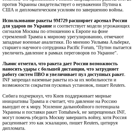
против Украины свидетельствует о неуважении Путина к
США и дипломатическим усилиям по завершению войны.
Использование ракеты 9M729 расширяет арсенал России
для ударов по Украине
и соответствует модели угрожающих
сигналов Москвы по отношению к Европе на фоне
стремлений Трампа к мирному урегулированию, отмечают
западные военные аналитики. По мнению Уильяма Альберке,
старшего научного сотрудника Pacific Forum, "Путин пытается
увеличить давление в рамках переговоров по Украине".
Льюис отметил, что ракета дает России возможность
наносить удары с большей дистанции, что затрудняет
работу систем ПВО и увеличивает пул доступных ракет
.
INF запрещал наземные ракеты из-за их мобильности и
возможности сокрытия пусковых установок, пишет Reuters.
Сибига подчеркнул, что Киев поддерживает мирные
инициативы Трампа и считает, что давление на Россию
вынудит ее к миру. Усиление дальнобойного потенциала
Украины и поставки ракет Tomahawk, не запрещенных INF,
могут помочь убедить Москву завершить войну, хотя Россия
расценивает это как эскалацию, пишет Reuters, цитируя
дипломата.