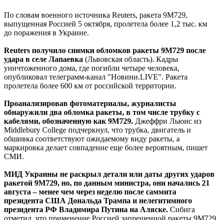
По словам военного источника Reuters, ракета 9M729,
выпущенная Россией 5 октября, пролетела более 1,2 тыс. км
до поражения в Украине.
Reuters получило снимки обломков ракеты 9M729 после
удара в селе Лапаевка
(Львовская область). Кадры
уничтоженного дома, где погибли четыре человека,
опубликовал телеграмм-канал "Новини.LIVE". Ракета
пролетела более 600 км от российской территории.
Проанализировав фотоматериалы, журналисты
обнаружили два обломка ракеты, в том числе трубку с
кабелями, обозначенную как 9M729.
Джеффри Льюис из
Middlebury College подчеркнул, что трубка, двигатель и
обшивка соответствуют ожидаемому виду ракеты, а
маркировка делает совпадение еще более вероятным, пишет
СМИ.
МИД Украины не раскрыл детали или даты других ударов
ракетой 9M729, но, по данным министра, они начались 21
августа – менее чем через неделю после саммита
президента США Дональда Трампа и нелегитимного
президента РФ Владимира Путина на Аляске.
Сибига
отметил, что применение Россией запрещенной ракеты 9M729