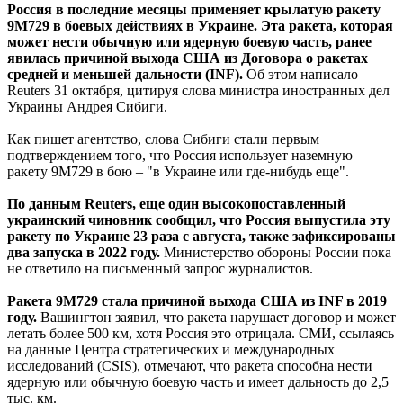
Россия в последние месяцы применяет крылатую ракету
9M729 в боевых действиях в Украине. Эта ракета, которая
может нести обычную или ядерную боевую часть, ранее
явилась причиной выхода США из Договора о ракетах
средней и меньшей дальности (INF).
Об этом написало
Reuters 31 октября, цитируя слова министра иностранных дел
Украины Андрея Сибиги.
Как пишет агентство, слова Сибиги стали первым
подтверждением того, что Россия использует наземную
ракету 9M729 в бою – "в Украине или где-нибудь еще".
По данным Reuters, еще один высокопоставленный
украинский чиновник сообщил, что Россия выпустила эту
ракету по Украине 23 раза с августа, также зафиксированы
два запуска в 2022 году.
Министерство обороны России пока
не ответило на письменный запрос журналистов.
Ракета 9M729 стала причиной выхода США из INF в 2019
году.
Вашингтон заявил, что ракета нарушает договор и может
летать более 500 км, хотя Россия это отрицала. СМИ, ссылаясь
на данные Центра стратегических и международных
исследований (CSIS), отмечают, что ракета способна нести
ядерную или обычную боевую часть и имеет дальность до 2,5
тыс. км.