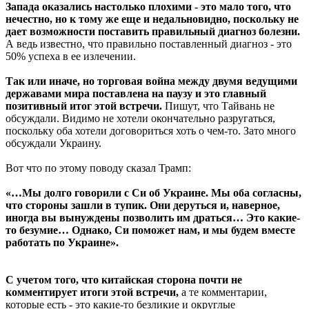
Запада оказались настолько плохими - это мало того, что
нечестно, но к тому же еще и недальновидно, поскольку не
дает возможности поставить правильный диагноз болезни.
А ведь известно, что правильно поставленный диагноз - это
50% успеха в ее излечении.
Так или иначе, но торговая война между двумя ведущими
державами мира поставлена на паузу и это главный
позитивный итог этой встречи.
Пишут, что Тайвань не
обсуждали. Видимо не хотели окончательно разругаться,
поскольку оба хотели договориться хоть о чем-то. Зато много
обсуждали Украину.
Вот что по этому поводу сказал Трамп:
«…Мы долго говорили с Си об Украине. Мы оба согласны,
что стороны зашли в тупик. Они деруться и, наверное,
иногда вы вынуждены позволить им драться… Это какие-
то безумие… Однако, Си поможет нам, и мы будем вместе
работать по Украине».
С учетом того, что китайская сторона почти не
комментирует итоги этой встречи,
а те комментарии,
которые есть - это какие-то безликие и округлые