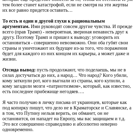
тем более станет катастрофой, если не смотря на эти жертвы
их все равно придется оставить…
То есть и один и другой глухи к рациональным
аргументам.
Ими руководят совсем другие чувства. И прежде
всего (прав Трамп) - невероятная, звериная ненависть друг к
другу. Поэтому Трамп и пришел к выводу: уговорить их
остановиться - совершенно невозможно. Они оба губят свои
страны и уничтожают их будущее из-за того, что поражения
будет для каждого из них концом их карьеры, а может даже и
жизни.
Отсюда вывод:
пусть продолжают, что поделаешь, мы не в
силах достучаться до них, а народ… Что народ? Кого убили,
кому заткнули рот, кого выгнали из страны, кого купили, а
кому загадили мозги «патриотизмом», который, как известно,
есть последнее прибежище негодяев….
Я часто получаю в личку письма от украинцев, которые как
под копирку пишут, что дело не в Краматорске и Славянске, а
в том, что Путину нельзя верить, он обманет, он не
остановится, он нападет на Европу, мы вас защищаем и т.д.
Это все совершенно справедливо и абсолютно неверно
одновременно.