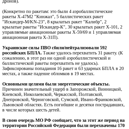
дронов).
(Конкретно по ракетам: это были 4 аэробаллистические
ракеты Х-47М2 "Кинжал", 5 баллистических ракет
"Искандер-М/KN-23", 8 крылатых ракет "Калибр", 2
крылатые ракеты "Искандер-К", 30 крылатых ракет Х-101, 2
управляемые авиационные ракеты Х-59/69 и 1 управляемая
авиационная ракета Х-31П).
Украинские силы ПВО сбили/нейтрализовали 592
российских БПЛА.
Также удалось перехватить 31 ракету. (К
сожалению, в этот раз ни одной аэробаллистической и
баллистической ракеты перехватить не удалось).
Зафиксированы попадания 16 ракет и 63 ударных БПЛА в 20
местах, а также падение обломков в 19 местах.
Основными целями были энергетические объекты.
Причинен значительный ущерб в Запорожской, Винницкой,
Киевской, Николаевской, Черкасской, Полтавской,
Днепровской, Черниговской, Сумской, Ивано-Франковской,
Львовской областях. Есть погибшие и десятки пострадавших,
в числе которых шесть детей.
В свою очередь МО РФ сообщает, что за этот же период на
территории Российской Федерации были перехвачены 170