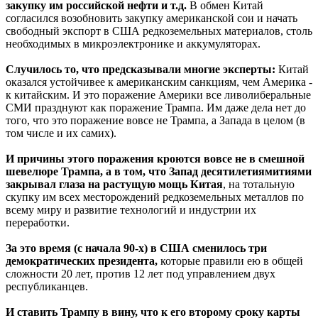
закупку им российской нефти и т.д.
В обмен Китай
согласился возобновить закупку американской сои и начать
свободный экспорт в США редкоземельных материалов, столь
необходимых в микроэлектронике и аккумуляторах.
Случилось то, что предсказывали многие эксперты:
Китай
оказался устойчивее к американским санкциям, чем Америка -
к китайским. И это поражение Америки все ливолиберальные
СМИ празднуют как поражение Трампа. Им даже дела нет до
того, что это поражение вовсе не Трампа, а Запада в целом (в
том числе и их самих).
И причины этого поражения кроются вовсе не в смешной
шевелюре Трампа, а в том, что Запад десятилетиямитиями
закрывал глаза на растущую мощь Китая
, на тотальную
скупку им всех месторождений редкоземельных металлов по
всему миру и развитие технологий и индустрии их
переработки.
За это время (с начала 90-х) в США сменилось три
демократических президента,
которые правили ею в общей
сложности 20 лет, против 12 лет под управлением двух
республиканцев.
И ставить Трампу в вину, что к его второму сроку карты