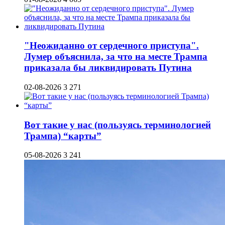
"Неожиданно от сердечного приступа".
Лумер объяснила, за что на месте Трампа
приказала бы ликвидировать Путина
02-08-2026
3 271
Вот такие у нас (пользуясь терминологией
Трампа) “карты”
05-08-2026
3 241