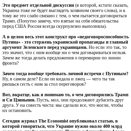
Это предмет отдельной дискуссии
(в которой, кстати сказать,
Украина тоже не будет выглядеть хозяином своего слова), и к
тому же это слабо связано с тем, о чем пытается договориться
Трамп. (Попутно замечу, что взятые на себя обязательства
перед США Россия всегда скурпулезно выполняла).
А в целом весь этот конструкт про «недоговороспособность
Путина» - это стержень украинской пропаганды и главный
аргумент Зеленского перед украинцами.
Но если это так, то
это значит, что с ним вообще ни о чем договариваться нельзя.
Зачем же тогда делать предложения о перемирии по линии
фронта?
Зачем тогда вообще требовать личной встречи с Путиным?
Ну, в самом деле? Если он кидала и лжец — чего ты так
рвешься сесть с ним за стол переговоров?
Вот, вкратце, как я понимаю то, о чем договорились Трамп
и Си Цзиньпин.
Пусть, мол, они продолжают дубасить друг
друга. У на совесть чиста: мы сделали все, что могли, чтобы
их остановить.
Сегодня журнал The Economist опубликовал статью, в
которой говориться, что Украине нужно около 400 млрд