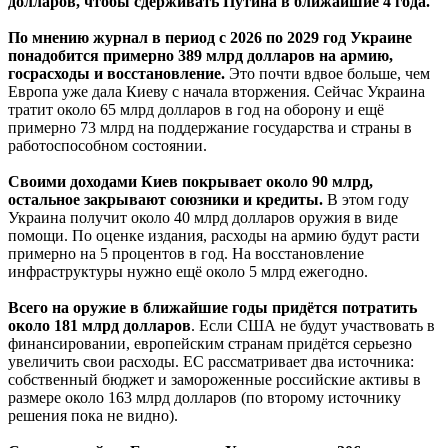
долларов, чтобы сдерживать Путина в ближайшие 4 года.
По мнению журнал в период с 2026 по 2029 год Украине
понадобится примерно 389 млрд долларов на армию,
госрасходы и восстановление.
Это почти вдвое больше, чем
Европа уже дала Киеву с начала вторжения. Сейчас Украина
тратит около 65 млрд долларов в год на оборону и ещё
примерно 73 млрд на поддержание государства и страны в
работоспособном состоянии.
Своими доходами Киев покрывает около 90 млрд,
остальное закрывают союзники и кредиты.
В этом году
Украина получит около 40 млрд долларов оружия в виде
помощи. По оценке издания, расходы на армию будут расти
примерно на 5 процентов в год. На восстановление
инфраструктуры нужно ещё около 5 млрд ежегодно.
Всего на оружие в ближайшие годы придётся потратить
около 181 млрд долларов
. Если США не будут участвовать в
финансировании, европейским странам придётся серьезно
увеличить свои расходы. ЕС рассматривает два источника:
собственный бюджет и замороженные российские активы в
размере около 163 млрд долларов (по второму источнику
решения пока не видно).