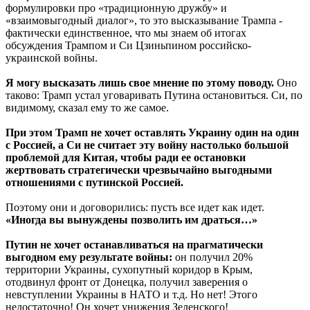
формулировки про «традиционную дружбу» и
«взаимовыгодный диалог», то это высказывание Трампа -
фактически единственное, что мы знаем об итогах
обсуждения Трампом и Си Цзиньпином российско-
украинской войны.
Я могу высказать лишь свое мнение по этому поводу.
Оно
таково: Трамп устал уговаривать Путина остановиться. Си, по
видимому, сказал ему то же самое.
При этом Трамп не хочет оставлять Украину один на один
с Россией, а Си не считает эту войну настолько большой
проблемой для Китая, чтобы ради ее остановки
жертвовать стратегически чрезвычайно выгодными
отношениями с путинской Россией.
Поэтому они и договорились: пусть все идет как идет.
«Иногда вы вынуждены позволить им драться…»
Путин не хочет останавливаться на прагматически
выгодном ему результате войны:
он получил 20%
территории Украины, сухопутный коридор в Крым,
отодвинул фронт от Донецка, получил заверения о
невступлении Украины в НАТО и т.д. Но нет! Этого
недостаточно! Он хочет унижения Зеленского!