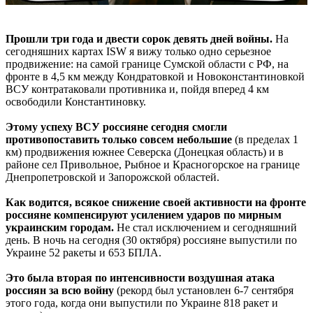
Прошли три года и двести сорок девять дней войны.
На
сегодняшних картах ISW я вижу только одно серьезное
продвижение: на самой границе Сумской области с РФ, на
фронте в 4,5 км между Кондратовкой и Новоконстантиновкой
ВСУ контратаковали противника и, пойдя вперед 4 км
освободили Константиновку.
Этому успеху ВСУ россияне сегодня смогли
противопоставить только совсем небольшие
(в пределах 1
км) продвижения южнее Северска (Донецкая область) и в
районе сел Привольное, Рыбное и Красногорское на границе
Днепропетровской и Запорожской областей.
Как водится, всякое снижение своей активности на фронте
россияне компенсируют усилением ударов по мирным
украинским городам.
Не стал исключением и сегодняшний
день. В ночь на сегодня (30 октября) россияне выпустили по
Украине 52 ракеты и 653 БПЛА.
Это была вторая по интенсивности воздушная атака
россиян за всю войну
(рекорд был установлен 6-7 сентября
этого года, когда они выпустили по Украине 818 ракет и