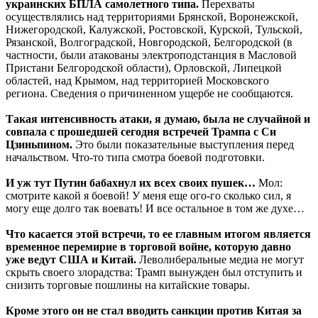
украинских БПЛА самолетного типа.
Перехваты
осуществлялись над территориями Брянской, Воронежской,
Нижегородской, Калужской, Ростовской, Курской, Тульской,
Рязанской, Волгоградской, Новгородской, Белгородской (в
частности, были атакованы электроподстанция в Масловой
Пристани Белгородской области), Орловской, Липецкой
областей, над Крымом, над территорией Московского
региона. Сведения о причиненном ущербе не сообщаются.
Такая интенсивность атаки, я думаю, была не случайной и
совпала с прошедшей сегодня встречей Трампа с Си
Цзиньпином.
Это были показательные выступления перед
начальством. Что-то типа смотра боевой подготовки.
И уж тут Путин бабахнул их всех своих пушек…
Мол:
смотрите какой я боевой! У меня еще ого-го сколько сил, я
могу еще долго так воевать! И все остальное в том же духе…
Что касается этой встречи, то ее главным итогом является
временное перемирие в торговой войне, которую давно
уже ведут США и Китай.
Леволиберальные медиа не могут
скрыть своего злорадства: Трамп вынужден был отступить и
снизить торговые пошлины на китайские товары.
Кроме этого он не стал вводить санкции против Китая за