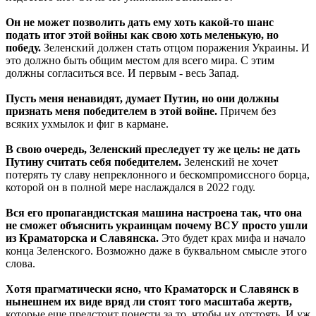
Он не может позволить дать ему хоть какой-то шанс
подать итог этой войны как свою хоть меленькую, но
победу.
Зеленский должен стать отцом поражения Украины. И
это должно быть общим местом для всего мира. С этим
должны согласиться все. И первым - весь Запад.
Пусть меня ненавидят, думает Путин, но они должны
признать меня победителем в этой войне.
Причем без
всяких ухмылок и фиг в кармане.
В свою очередь, Зеленский преследует ту же цель: не дать
Путину считать себя победителем.
Зеленский не хочет
потерять ту славу непреклонного и бескомпромиссного борца,
которой он в полной мере наслаждался в 2022 году.
Вся его пропагандистская машина настроена так, что она
не сможет объяснить украинцам почему ВСУ просто ушли
из Краматорска и Славянска.
Это будет крах мифа и начало
конца Зеленского. Возможно даже в буквальном смысле этого
слова.
Хотя прагматически ясно, что Краматорск и Славянск в
нынешнем их виде вряд ли стоят того масштаба жертв,
которые еще предстоит понести за то, чтобы их отстоять. И уж