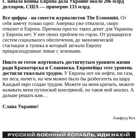
С начала войны Европа дала Украине около 206 млрд
долларов, США — примерно 133 млрд.
Все цифры - на совести журналистов The Economist.
От
себя замечу только одно: Америка уже отвалила, скоро
отвалит и Европа. Причина проста: таких денег для Украины
у Европы нет. У нее своих проблем по горло. От рушащихся
систем социального обеспечения, до экономической
стагнации и тупика в который загнали Европу
прекраснодушные левые с зелеными.
Никто не готов жертвовать достигнутым уровнем жизни
ради Краматорска и Славянска. Европейцы этот уровень
достигли тяжелым трудом.
У Европы нет ни нефти, ни газа,
ни леса, ничего, на чем можно было бы разбогатеть на шару.
Каждый евро создан трудом. Можете на меня кричать, можете
называть меня путинской консервной, но таков мой анализ. А
дальше решать вам…
Слава Украине!
Альфред Кох