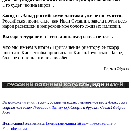
Это будет "война миров".
Закидать Запад российскими лаптями уже не получится.
Российская пропаганда, как Иван Сусанин, завела почти весь
народ расеюшки в непроходимое болото лживых иллюзий.
Выхода оттуда нет, а "есть лишь вход и то – не тот".
Что мы имеем в итоге?
Приглашение риэлтору Уиткофф
посетить Киев, чтобы пройтись по Киево-Печерской Лавре,
больше он ни на что не способен.
Герман Обухов
Вы поможете этому сайту, сделав несколько перепостов его публикаций в
социальных сетях (
Facebook
,
Twitter (X)
, Google и других). Сделай доброе
дело!
Подписывайтесь на наш
Телеграмм-канал
https://t.me/censorunet
и
YouTube канал