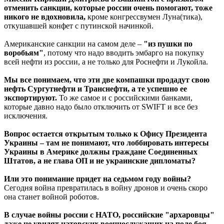
отменить санкции, которые россии очень помогают, тоже
никого не вдохновила,
кроме конгрессвумен Луна(тика),
откушавшей конфет с путинской начинкой.
Американские санкции на самом деле –
"из пушки по
воробьям"
, потому что надо вводить эмбарго на покупку
всей нефти из россии, а не только для Роснефти и Лукойла.
Мы все понимаем, что эти две компашки продадут свою
нефть Сургутнефти и Транснефти, а те успешно ее
экспортируют.
То же самое и с российскими банками,
которые давно надо было отключить от SWIFT и все без
исключения.
Вопрос остается открытым только к Офису Президента
Украины – там не понимают, что лоббировать интересы
Украины в Америке должны граждане Соединенных
Штатов, а не глава ОП и не украинские дипломаты?
Или это понимание придет на седьмом году войны?
Сегодня война превратилась в войну дронов и очень скоро
она станет войной роботов.
В случае войны россии с НАТО, российские "архаровцы"
даже не увидят натовских военнослужащих на поле боя.