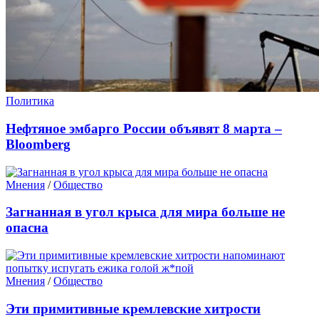
Политика
Нефтяное эмбарго России объявят 8 марта –
Bloomberg
Мнения
/
Общество
Загнанная в угол крыса для мира больше не
опасна
Мнения
/
Общество
Эти примитивные кремлевские хитрости