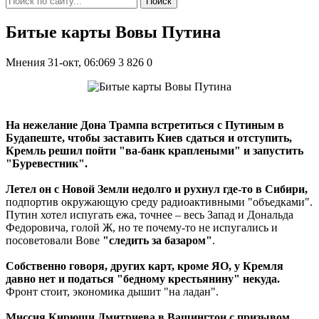
Поиск
Битые карты Вовы Путина
Мнения
31-окт, 06:069
3 826
0
На нежелание Дона Трампа встретиться с Путиным в
Будапеште, чтобы заставить Киев сдаться и отступить,
Кремль решил пойти "ва-банк краплеными" и запустить
"Буревестник".
Летел он с Новой Земли недолго и рухнул где-то в Сибири,
подпортив окружающую среду радиоактивными "объедками".
Путин хотел испугать ежа, точнее – весь Запад и Дональда
Федоровича, голой Ж, но те почему-то не испугались и
посоветовали Вове
"следить за базаром"
.
Собственно говоря, других карт, кроме ЯО, у Кремля
давно нет и податься "бедному крестьянину" некуда.
Фронт стоит, экономика дышит "на ладан".
Миссия Кирюши Дмитриева в Вашингтон с призывом