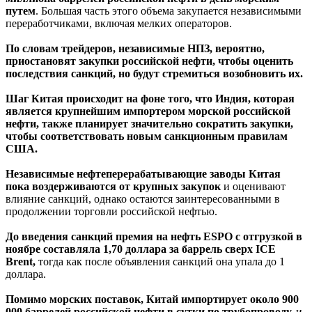
путем
. Большая часть этого объема закупается независимыми
переработчиками, включая мелких операторов.
По словам трейдеров, независимые НПЗ, вероятно,
приостановят закупки российской нефти, чтобы оценить
последствия санкций, но будут стремиться возобновить их.
Шаг Китая происходит на фоне того, что Индия, которая
является крупнейшим импортером морской российской
нефти, также планирует значительно сократить закупки,
чтобы соответствовать новым санкционным правилам
США.
Независимые нефтеперерабатывающие заводы Китая
пока воздерживаются от крупных закупок
и оценивают
влияние санкций, однако остаются заинтересованными в
продолжении торговли российской нефтью.
До введения санкций премия на нефть ESPO с отгрузкой в
ноябре составляла 1,70 доллара за баррель сверх ICE
Brent,
тогда как после объявления санкций она упала до 1
доллара.
Помимо морских поставок, Китай импортирует около 900
000 баррелей российской нефти в сутки по трубопроводу,
и