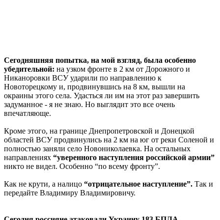
Сегодняшняя попытка, на мой взгляд, была особенно
убедительной:
на узком фронте в 2 км от Дорожного и
Никаноровки ВСУ ударили по направлению к
Новоторецкому и, продвинувшись на 8 км, вышли на
окраины этого села. Удасться ли им на этот раз завершить
задуманное - я не знаю. Но выглядит это все очень
впечатляюще.
Кроме этого, на границе Днепропетровской и Донецкой
областей ВСУ продвинулись на 2 км на юг от реки Соленой и
полностью заняли село Новониколаевка. На остальных
направлениях
“уверенного наступления российской армии”
никто не видел. Особенно “по всему фронту”.
Как не крути, а налицо
“отрицательное наступление”.
Так и
передайте Владимиру Владимировичу.
Сегодня россияне атаковали Украину 183 БПЛА.