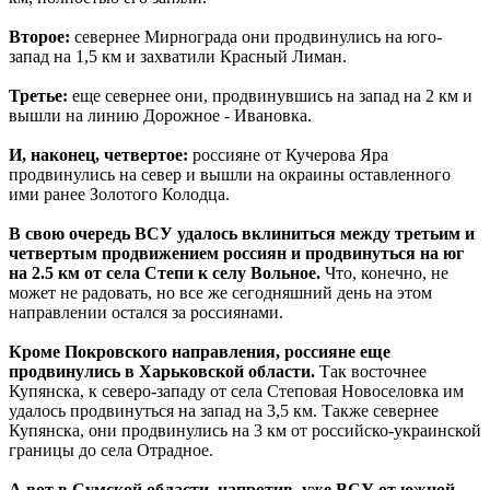
Второе:
севернее Мирнограда они продвинулись на юго-
запад на 1,5 км и захватили Красный Лиман.
Третье:
еще севернее они, продвинувшись на запад на 2 км и
вышли на линию Дорожное - Ивановка.
И, наконец, четвертое:
россияне от Кучерова Яра
продвинулись на север и вышли на окраины оставленного
ими ранее Золотого Колодца.
В свою очередь ВСУ удалось вклиниться между третьим и
четвертым продвижением россиян и продвинуться на юг
на 2.5 км от села Степи к селу Вольное.
Что, конечно, не
может не радовать, но все же сегодняшний день на этом
направлении остался за россиянами.
Кроме Покровского направления, россияне еще
продвинулись в Харьковской области.
Так восточнее
Купянска, к северо-западу от села Степовая Новоселовка им
удалось продвинуться на запад на 3,5 км. Также севернее
Купянска, они продвинулись на 3 км от российско-украинской
границы до села Отрадное.
А вот в Сумской области, напротив, уже ВСУ от южной