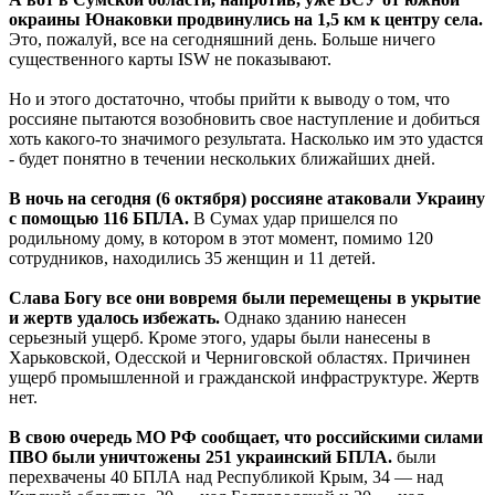
окраины Юнаковки продвинулись на 1,5 км к центру села.
Это, пожалуй, все на сегодняшний день. Больше ничего
существенного карты ISW не показывают.
Но и этого достаточно, чтобы прийти к выводу о том, что
россияне пытаются возобновить свое наступление и добиться
хоть какого-то значимого результата. Насколько им это удастся
- будет понятно в течении нескольких ближайших дней.
В ночь на сегодня (6 октября) россияне атаковали Украину
с помощью 116 БПЛА.
В Сумах удар пришелся по
родильному дому, в котором в этот момент, помимо 120
сотрудников, находились 35 женщин и 11 детей.
Слава Богу все они вовремя были перемещены в укрытие
и жертв удалось избежать.
Однако зданию нанесен
серьезный ущерб. Кроме этого, удары были нанесены в
Харьковской, Одесской и Черниговской областях. Причинен
ущерб промышленной и гражданской инфраструктуре. Жертв
нет.
В свою очередь МО РФ сообщает, что российскими силами
ПВО были уничтожены 251 украинский БПЛА.
были
перехвачены 40 БПЛА над Республикой Крым, 34 — над