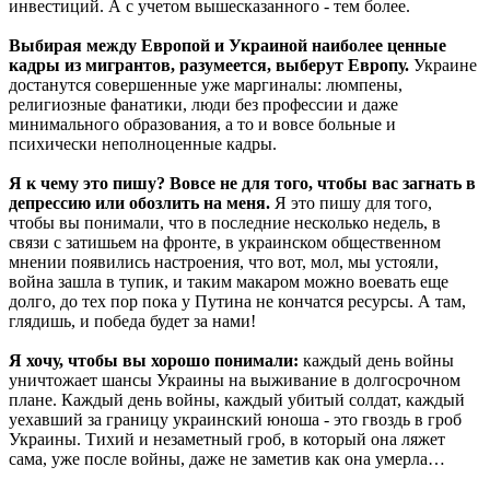
инвестиций. А с учетом вышесказанного - тем более.
Выбирая между Европой и Украиной наиболее ценные
кадры из мигрантов, разумеется, выберут Европу.
Украине
достанутся совершенные уже маргиналы: люмпены,
религиозные фанатики, люди без профессии и даже
минимального образования, а то и вовсе больные и
психически неполноценные кадры.
Я к чему это пишу? Вовсе не для того, чтобы вас загнать в
депрессию или обозлить на меня.
Я это пишу для того,
чтобы вы понимали, что в последние несколько недель, в
связи с затишьем на фронте, в украинском общественном
мнении появились настроения, что вот, мол, мы устояли,
война зашла в тупик, и таким макаром можно воевать еще
долго, до тех пор пока у Путина не кончатся ресурсы. А там,
глядишь, и победа будет за нами!
Я хочу, чтобы вы хорошо понимали:
каждый день войны
уничтожает шансы Украины на выживание в долгосрочном
плане. Каждый день войны, каждый убитый солдат, каждый
уехавший за границу украинский юноша - это гвоздь в гроб
Украины. Тихий и незаметный гроб, в который она ляжет
сама, уже после войны, даже не заметив как она умерла…