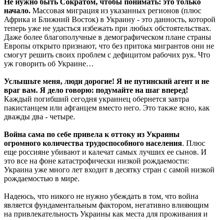
Не нужно быть Сократом, чтобы понимать: это только
начало.
Массовая миграция из указанных регионов (плюс
Африка и Ближний Восток) в Украину - это данность, которой
теперь уже не удасться избежать при любых обстоятельствах.
Даже более благополучные в демографическом плане страны
Европы открыто признают, что без притока мигрантов они не
смогут решить своих проблем с дефицитом рабочих рук. Что
уж говорить об Украине…
Услышьте меня, люди дорогие! Я не путинский агент и не
враг вам. Я дело говорю: подумайте на шаг вперед!
Каждый погибший сегодня украинец обернется завтра
пакистанцем или афганцем вместо него. Это также ясно, как
дважды два - четыре.
Война сама по себе привела к оттоку из Украины
огромного количества трудоспособного населения
. Плюс
еще россияне убивают и калечат самых лучших ее сынов. И
это все на фоне катастрофически низкой рождаемости:
Украина уже много лет входит в десятку стран с самой низкой
рождаемостью в мире.
Надеюсь, что никого не нужно убеждать в том, что война
является фундаментальным фактором, негативно влияющим
на привлекательность Украины как места для проживания и