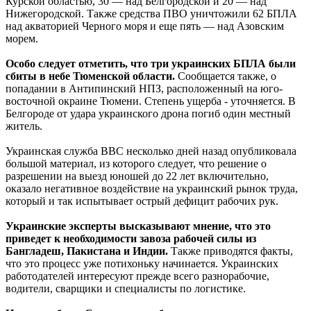
Курской областью, 30 — над Белгородской и 20 — над
Нижегородской. Также средства ПВО уничтожили 62 БПЛА
над акваторией Черного моря и еще пять — над Азовским
морем.
Особо следует отметить, что три украинских БПЛА были
сбиты в небе Тюменской области.
Сообщается также, о
попадании в Антипинский НПЗ, расположенный на юго-
восточной окраине Тюмени. Степень ущерба - уточняется. В
Белгороде от удара украинского дрона погиб один местный
житель.
Украинская служба ВВС несколько дней назад опубликовала
большой материал, из которого следует, что решение о
разрешении на выезд юношей до 22 лет включительно,
оказало негативное воздействие на украинский рынок труда,
который и так испытывает острый дефицит рабочих рук.
Украинские эксперты высказывают мнение, что это
приведет к необходимости завоза рабочей силы из
Бангладеш, Пакистана и Индии.
Также приводятся факты,
что это процесс уже потихоньку начинается. Украинских
работодателей интересуют прежде всего разнорабочие,
водители, сварщики и специалисты по логистике.