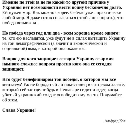
Именно по этой (а не по какой-то другой) причине у
Украины нет возможности вести войну бесконечно долго.
Ей нужен мир. Как можно скорее. Сейчас уже - практически
любой мир. Я даже готов согласиться (чтобы не спорить), что
победа возможна.
Но победа через год или два - всем хороша кроме одного:
те, кто ею насладятся, уже будут не в силах вытащить Украину
из той демографической (а значит и экономической и
социальной) ямы, в которой она окажется..
Вопрос для кого защищает сегодня Украину ее армия
намного сложнее вопроса против кого она ее сегодня
защищает.
Кто будет бенефициаром той победы, о которой мы все
мечтаем?
Уж не бородатый ли пакистанец в ситцевом халате,
который сейчас где-нибудь в Пешаваре сидит и ждет, когда
убитый украинский солдат освободит ему место. Подумайте
об этом.
Слава Украине!
Альфред Кох