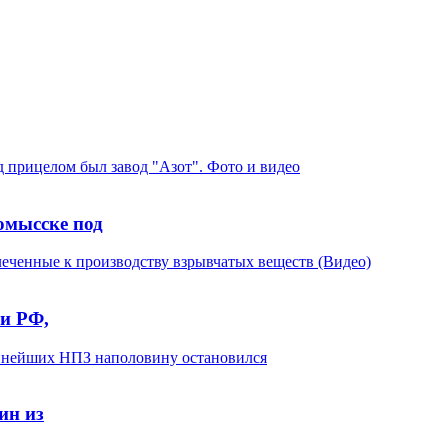
омысске под
ии РФ,
ин из