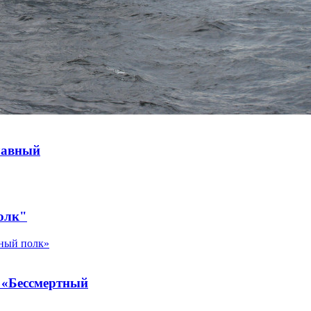
лавный
олк"
и «Бессмертный