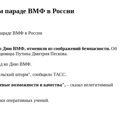
ом параде ВМФ в России
ко Дню ВМФ, отменили из соображений безопасности.
Об
адимира Путина Дмитрия Пескова.
рад ко Дню ВМФ.
Июльский шторм", сообщило ТАСС.
оевые возможности и качества",
– сказал нелегитимный
рки оперативных учений.