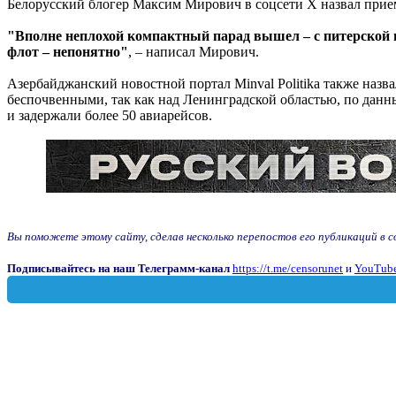
Белорусский блогер Максим Мирович в соцсети X назвал прием
"Вполне неплохой компактный парад вышел – с питерской 
флот – непонятно"
, – написал Мирович.
Азербайджанский новостной портал Minval Politika также наз
беспочвенными, так как над Ленинградской областью, по данн
и задержали более 50 авиарейсов.
Вы поможете этому сайту, сделав несколько перепостов его публикаций в соц
Подписывайтесь на наш Телеграмм-канал
https://t.me/censorunet
и
YouTube