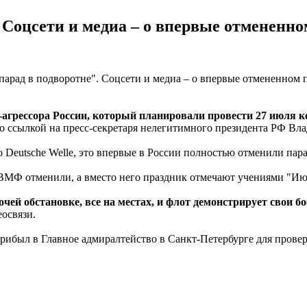
 Соцсети и медиа – о впервые отмененн
-агрессора России, который планировали провести 27 июля 
со ссылкой на пресс-секретаря нелегитимного президента РФ Вл
ло Deutsche Welle, это впервые в России полностью отменили па
ь ВМФ отменили, а вместо него праздник отмечают учениями "
очей обстановке, все на местах, и флот демонстрирует свои б
освязи.
прибыл в Главное адмиралтейство в Санкт-Петербурге для прове