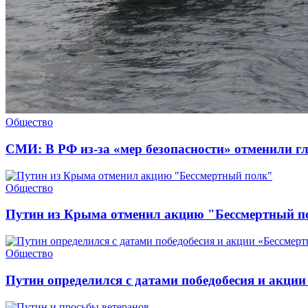
Общество
СМИ: В РФ из-за «мер безопасности» отменили г
Общество
Путин из Крыма отменил акцию "Бессмертный п
Общество
Путин определился с датами победобесия и акци