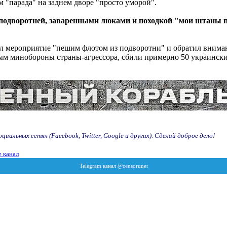
 "парада" на заднем дворе "просто уморой".
подворотней, заваренными люками и походкой "мои штаны по
вал мероприятие "пешим флотом из подворотни" и обратил внима
ым минобороны страны-агрессора, сбили примерно 50 украински
иальных сетях (Facebook, Twitter, Google и других). Сделай доброе дело!
 канал