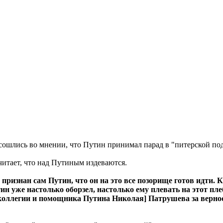
 сошлись во мнении, что Путин принимал парад в "питерской по
читает, что над Путиным издеваются.
изнан сам Путин, что он на это все позорище готов идти. Ка
утин уже настолько оборзел, настолько ему плевать на этот пле
коллегии и помощника Путина Николая] Патрушева за верност