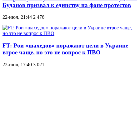
Буданов призвал к единству на фоне протестов
22-июл, 21:44
2 476
FT: Рои «шахедов» поражают цели в Украине
втрое чаще, но это не вопрос к ПВО
22-июл, 17:40
3 021