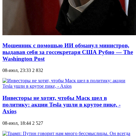
Мошенник с помощью ИИ обманул министров,
выдавав себя за госсекретаря США Рубио — The
Washington Post
08-июл, 23:33
2 832
Инвесторы не хотят, чтобы Маск шел в
политику: акции Tesla ушли в крутое пике, -
Axios
08-июл, 18:44
2 527