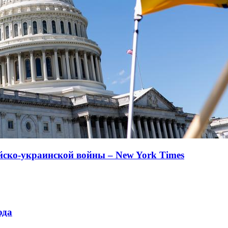
йско-украинской войны – New York Times
ода