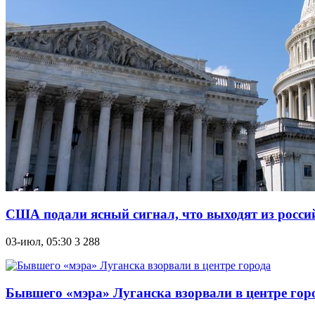
США подали ясный сигнал, что выходят из росси
03-июл, 05:30
3 288
Бывшего «мэра» Луганска взорвали в центре гор