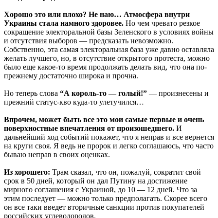
Хорошо это или плохо? Не наю… Атмосфера внутри
Украины стала намного здоровее.
Но чем чревато резкое
сокращение электоральной базы Зеленского в условиях войны
и отсутствия выборов — предсказать невозможно.
Собственно, эта самая электоральная база уже давно оставляла
желать лучшего, но, в отсутствие открытого протеста, можно
было еще какое-то время продолжать делать вид, что она по-
прежнему достаточно широка и прочна.
Но теперь слова
“А король-то — голый!”
— произнесены и
прежний статус-кво куда-то улетучился…
Впрочем, может быть все это мои самые первые и очень
поверхностные впечатления от произошедшего.
И
дальнейший ход событий покажет, что я неправ и все вернется
на круги своя. Я ведь не пророк и легко соглашаюсь, что часто
бываю неправ в своих оценках.
Из хорошего:
Трам сказал, что он, пожалуй, сократит свой
срок в 50 дней, который он дал Путину на достижение
мирного соглашения с Украиной, до 10 — 12 дней. Что за
этим последует — можно только предполагать. Скорее всего
он все таки введет вторичные санкции против покупателей
российских углеводородов.