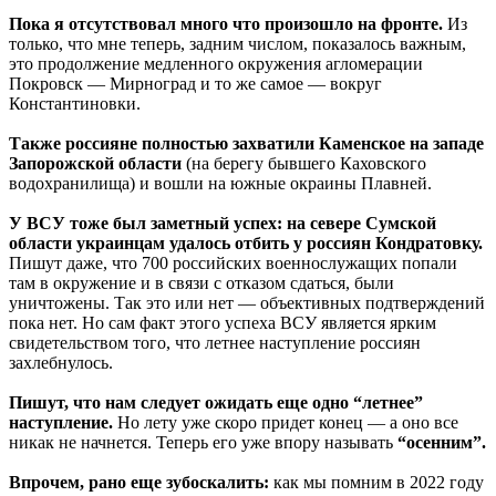
Пока я отсутствовал много что произошло на фронте.
Из
только, что мне теперь, задним числом, показалось важным,
это продолжение медленного окружения агломерации
Покровск — Мирноград и то же самое — вокруг
Константиновки.
Также россияне полностью захватили Каменское на западе
Запорожской области
(на берегу бывшего Каховского
водохранилища) и вошли на южные окраины Плавней.
У ВСУ тоже был заметный успех: на севере Сумской
области украинцам удалось отбить у россиян Кондратовку.
Пишут даже, что 700 российских военнослужащих попали
там в окружение и в связи с отказом сдаться, были
уничтожены. Так это или нет — объективных подтверждений
пока нет. Но сам факт этого успеха ВСУ является ярким
свидетельством того, что летнее наступление россиян
захлебнулось.
Пишут, что нам следует ожидать еще одно “летнее”
наступление.
Но лету уже скоро придет конец — а оно все
никак не начнется. Теперь его уже впору называть
“осенним”.
Впрочем, рано еще зубоскалить:
как мы помним в 2022 году