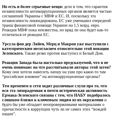
Но есть и более серьезные вещи:
дело в том, что гарантия
независимости антикоррупционных органов является частью
соглашений Украины с МВФ и ЕС. И, поскольку эта
независимость ликвидирована, ЕС уже уменьшил очередной
транш финансовой помощи Украине на 1,5 млрд. евро.
Реакция МВФ пока неизвестна, но вряд ли она будет как-то
отличаться от реакции ЕС.
Урсула фон дер Ляйен, Мерц и Макрон уже выступили с
категорическим несогласием относительно этой новации
Зеленского.
Также резко против выступил и Белый Дом.
Реакция Запада была настолько предсказуемой, что я не
очень понимаю: на что рассчитывали авторы этой затеи?
Кому они хотели навесить лапшу на уши про какое-то там
“российское влияние” на антикоррупционные органы?
Тем временем в сети ходят различные слухи про то, что
вся эта лихорадочная и почти истерическая активность
Ермака-Зеленского связана с тем, что НАБУ подобралось
слишком близко к ключевым людям из их окружения
и
будто бы уже обладает неопровержимыми материалами о
причастности к коррупции чуть ли не самих этих “вождей
нации”.