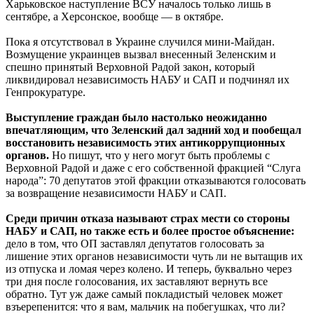
Харьковское наступление ВСУ началось только лишь в
сентябре, а Херсонское, вообще — в октябре.
Пока я отсутствовал в Украине случился мини-Майдан.
Возмущение украинцев вызвал внесенный Зеленским и
спешно принятый Верховной Радой закон, который
ликвидировал независимость НАБУ и САП и подчинял их
Генпрокуратуре.
Выступление граждан было настолько неожиданно
впечатляющим, что Зеленский дал задний ход и пообещал
восстановить независимость этих антикоррупционных
органов.
Но пишут, что у него могут быть проблемы с
Верховной Радой и даже с его собственной фракцией “Слуга
народа”: 70 депутатов этой фракции отказываются голосовать
за возвращение независимости НАБУ и САП.
Среди причин отказа называют страх мести со стороны
НАБУ и САП, но также есть и более простое объяснение:
дело в том, что ОП заставлял депутатов голосовать за
лишение этих органов независимости чуть ли не вытащив их
из отпуска и ломая через колено. И теперь, буквально через
три дня после голосования, их заставляют вернуть все
обратно. Тут уж даже самый покладистый человек может
взъерепенится: что я вам, мальчик на побегушках, что ли?