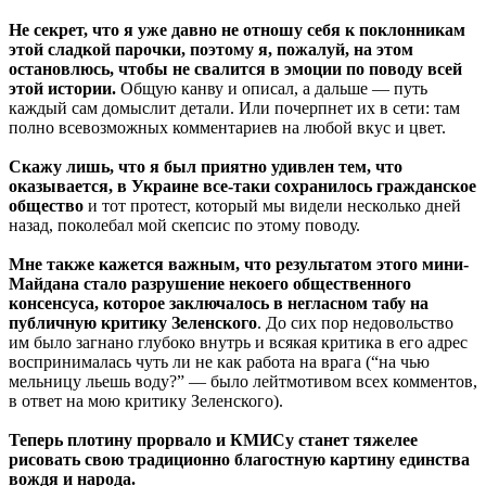
Не секрет, что я уже давно не отношу себя к поклонникам
этой сладкой парочки, поэтому я, пожалуй, на этом
остановлюсь, чтобы не свалится в эмоции по поводу всей
этой истории.
Общую канву и описал, а дальше — путь
каждый сам домыслит детали. Или почерпнет их в сети: там
полно всевозможных комментариев на любой вкус и цвет.
Скажу лишь, что я был приятно удивлен тем, что
оказывается, в Украине все-таки сохранилось гражданское
общество
и тот протест, который мы видели несколько дней
назад, поколебал мой скепсис по этому поводу.
Мне также кажется важным, что результатом этого мини-
Майдана стало разрушение некоего общественного
консенсуса, которое заключалось в негласном табу на
публичную критику Зеленского
. До сих пор недовольство
им было загнано глубоко внутрь и всякая критика в его адрес
воспринималась чуть ли не как работа на врага (“на чью
мельницу льешь воду?” — было лейтмотивом всех комментов,
в ответ на мою критику Зеленского).
Теперь плотину прорвало и КМИСу станет тяжелее
рисовать свою традиционно благостную картину единства
вождя и народа.