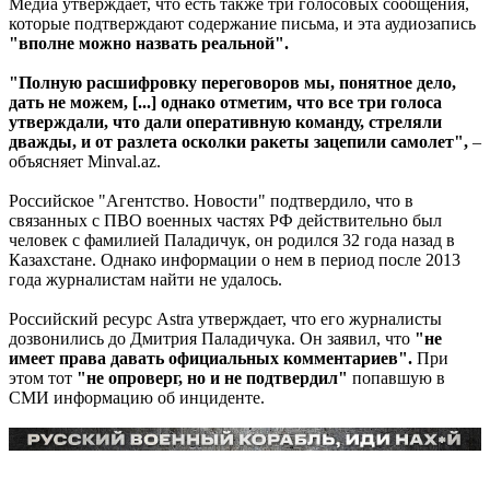
Медиа утверждает, что есть также три голосовых сообщения,
которые подтверждают содержание письма, и эта аудиозапись
"вполне можно назвать реальной".
"Полную расшифровку переговоров мы, понятное дело,
дать не можем, [...] однако отметим, что все три голоса
утверждали, что дали оперативную команду, стреляли
дважды, и от разлета осколки ракеты зацепили самолет",
–
объясняет Minval.az.
Российское "Агентство. Новости" подтвердило, что в
связанных с ПВО военных частях РФ действительно был
человек с фамилией Паладичук, он родился 32 года назад в
Казахстане. Однако информации о нем в период после 2013
года журналистам найти не удалось.
Российский ресурс Astra утверждает, что его журналисты
дозвонились до Дмитрия Паладичука. Он заявил, что
"не
имеет права давать официальных комментариев".
При
этом тот
"не опроверг, но и не подтвердил"
попавшую в
СМИ информацию об инциденте.