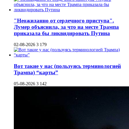
"Неожиданно от сердечного приступа".
Лумер объяснила, за что на месте Трампа
приказала бы ликвидировать Путина
02-08-2026
3 179
Вот такие у нас (пользуясь терминологией
Трампа) “карты”
05-08-2026
3 142