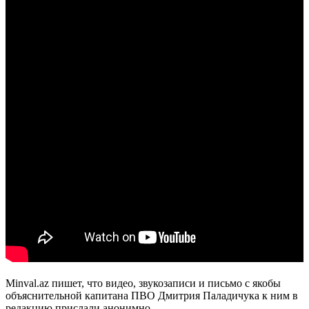
Minval.az пишет, что видео, звукозаписи и письмо с якобы
объяснительной капитана ПВО Дмитрия Паладичука к ним в
редакцию прислали анонимно.