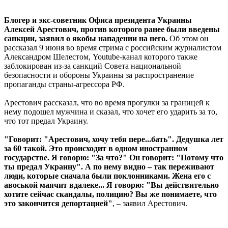
Блогер и экс-советник Офиса президента Украины
Алексей Арестович, против которого ранее были введены
санкции, заявил о якобы нападении на него.
Об этом он
рассказал 9 июня во время стрима с российским журналистом
Александром Шелестом, Youtube-канал которого также
заблокирован из-за санкций Совета национальной
безопасности и обороны Украины за распространение
пропаганды страны-агрессора РФ.
Арестович рассказал, что во время прогулки за границей к
нему подошел мужчина и сказал, что хочет его ударить за то,
что тот предал Украину.
"Говорит: "Арестович, хочу тебя пере...бать". Дедушка лет
за 60 такой. Это происходит в одном иностранном
государстве. Я говорю: "За что?" Он говорит: "Потому что
ты предал Украину". А по нему видно – так переживают
люди, которые сначала были поклонниками. Жена его с
авоськой маячит вдалеке... Я говорю: "Вы действительно
хотите сейчас скандалы, полицию? Вы же понимаете, что
это закончится депортацией"
, – заявил Арестович.