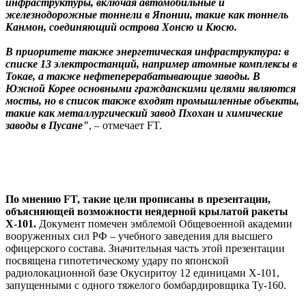
инфраструктуры, включая автомобильные и
железнодорожные тоннели в Японии, такие как тоннель
Канмон, соединяющий острова Хонсю и Кюсю.
В приоритете также энергетическая инфраструктура: в
списке 13 электростанций, например атомные комплексы в
Токае, а также нефтеперерабатывающие заводы. В
Южной Корее основными гражданскими целями являются
мосты, но в список также входят промышленные объекты,
такие как металлургический завод Пхохан и химические
заводы в Пусане"
, – отмечает FT.
По мнению FT, такие цели прописаны в презентации,
объясняющей возможности неядерной крылатой ракеты
Х-101.
Документ помечен эмблемой Общевоенной академии
вооруженных сил РФ – учебного заведения для высшего
офицерского состава. Значительная часть этой презентации
посвящена гипотетическому удару по японской
радиолокационной базе Окусиритоу 12 единицами Х-101,
запущенными с одного тяжелого бомбардировщика Ту-160.