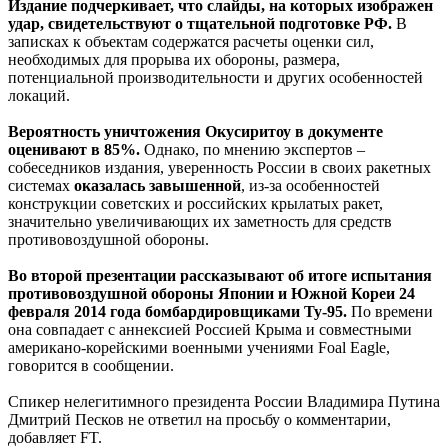
Издание подчеркивает, что слайды, на которых изображен
удар, свидетельствуют о тщательной подготовке РФ.
В
записках к объектам содержатся расчеты оценки сил,
необходимых для прорыва их обороны, размера,
потенциальной производительности и других особенностей
локаций.
Вероятность уничтожения Окусиритоу в документе
оценивают в 85%.
Однако, по мнению экспертов –
собеседников издания, уверенность России в своих ракетных
системах
оказалась завышенной
, из-за особенностей
конструкции советских и российских крылатых ракет,
значительно увеличивающих их заметность для средств
противовоздушной обороны.
Во второй презентации рассказывают об итоге испытания
противовоздушной обороны Японии и Южной Кореи 24
февраля 2014 года бомбардировщиками Ту-95.
По времени
она совпадает с аннексией Россией Крыма и совместными
американо-корейскими военными учениями Foal Eagle,
говорится в сообщении.
Спикер нелегитимного президента России Владимира Путина
Дмитрий Песков не ответил на просьбу о комментарии,
добавляет FT.