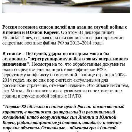
Россия готовила список целей для атак на случай войны с
Японией и Южной Кореей
. Об этом 31 декабря пишет
Financial Times, ссылаясь на оказавшиеся в ее распоряжении
секретные военные файлы РФ за 2013–2014 годы.
В списке – 160 целей, удары по которым могли бы
остановить "перегруппировку войск в зонах оперативного
назначения"
. Несмотря на то, что обработанные документы
были сосредоточены на подготовке офицеров РФ к
вероятному конфликту на восточной границе страны в 2008–
2014 годах, их до сих пор считают актуальными для
российской стратегии, отмечает издание. Это объясняется тем,
что Москва беспокоится из-за уязвимости своих восточных
границ в случае любой войны с НАТО.
"Первые 82 объекта в списке целей России носят военный
характер, в частности центральный и региональный
командный штаб вооруженных сил Японии и Южной
Кореи, радиолокационные установки, авиабазы и военно-
морские объекты. Остальные – объекты гражданской